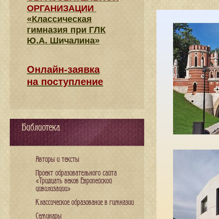
ОРГАНИЗАЦИИ
«Классическая
гимназия при ГЛК
Ю.А. Шичалина»
Онлайн-заявка
на поступление
Библиотека
Авторы и тексты
Проект образовательного сайта
«Тридцать веков Европейской
цивилизации»
Классическое образование в гимназии
Семинары