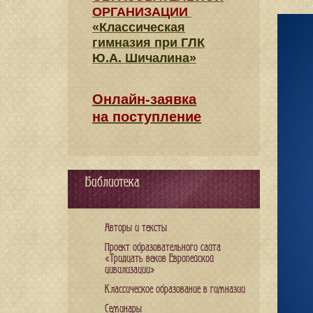
ОРГАНИЗАЦИИ
«Классическая
гимназия при ГЛК
Ю.А. Шичалина»
Онлайн-заявка
на поступление
Библиотека
Авторы и тексты
Проект образовательного сайта
«Тридцать веков Европейской
цивилизации»
Классическое образование в гимназии
Семинары