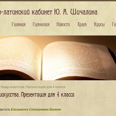
о-латинский кабинет Ю. А. Шичалина
Главная
Гимназия
Новости
Храм
Курсы
Га
/ Виды искусства. Презентация для 4 класса
скусства. Презентация для 4 класса
ватель
Елизавета Степановна Ванеян