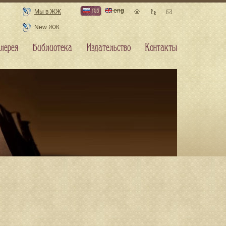
rus
eng
Мы в ЖЖ
New ЖЖ
лерея
Библиотека
Издательство
Контакты