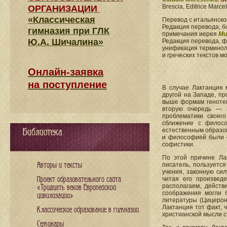
Brescia, Editrice Marcel
ОРГАНИЗАЦИИ
«Классическая
Перевод с итальянск
Редакция перевода, б
гимназия при ГЛК
примечания иерея
Ми
Ю.А. Шичалина»
Редакция перевода, 
унификация терминоло
и греческих текстов 
Онлайн-заявка
на поступление
В случае Лактанция 
другой на Западе, п
выше формам генотеи
вторую очередь — 
проблематики своег
сближение с филосо
Библиотека
естественным образом
и философией были с
софистики.
По этой причине Ла
Авторы и тексты
писатель, пользуется
учения, законную сил
Проект образовательного сайта
читая его произвед
располагаем, дейст
«Тридцать веков Европейской
соображения могли б
цивилизации»
литературы (Цицерон
Лактанция тот факт, 
Классическое образование в гимназии
христианской мысли с
Семинары