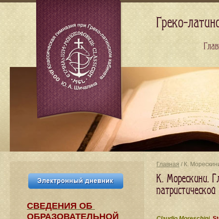
Греко-латин
Глав
Главная
/ К. Морескин
К. Морескини. Г
патристической
СВЕДЕНИЯ​ ОБ
ОБРАЗОВАТЕЛЬНОЙ
Claudio Moreschini.
St