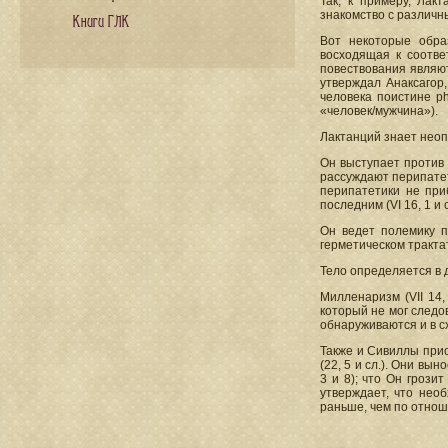
Так, к примеру, Лак
знакомство с различн
Книги ГЛК
Вот некоторые обра
восходящая к соотве
повествования являют
утверждал Анаксагор,
человека поистине ph
«человек/мужчина»).
Лактанций знает неопи
Он выступает против 
рассуждают перипатети
перипатетики не при
последним (VI 16, 1 и 
Он ведет полемику п
герметическом трактат
Тело определяется в д
Милленаризм (VII 14,
который не мог следо
обнаруживаются и в сх
Также и Сивиллы прио
(22, 5 и сл.). Они вы
3 и 8); что Он грози
утверждает, что нео
раньше, чем по отноше