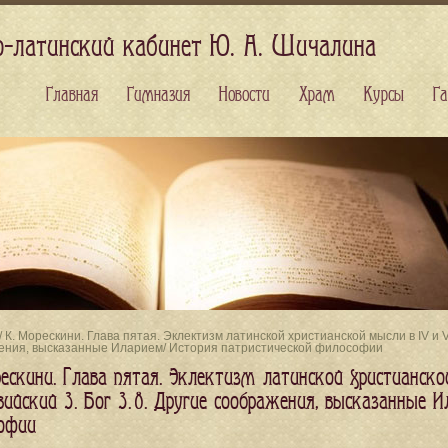
о-латинский кабинет Ю. А. Шичалина
Главная
Гимназия
Новости
Храм
Курсы
Га
/ К. Морескини. Глава пятая. Эклектизм латинской христианской мысли в IV и V 
ения, высказанные Иларием/ История патристической философии
ескини. Глава пятая. Эклектизм латинской христианской
вийский 3. Бог 3. 8. Другие соображения, высказанные 
офии