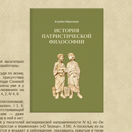
ия касательно
азработаны.
судя по всему,
 присутствие
ападе Сенекой
анена уже и у
олкованиях на
, 2; IV 4, 8.
платонизмом),
лах», I 1, 6;
 отстаивающей
разии — даже
 в ней и нет:
ся у писателей антиарианской направленности IV в.], но Он
ростая и блаженная» («О Троице», Х 58). А поскольку из-за
ется и впадает в заблуждение, оказавшись зажатым в тиски