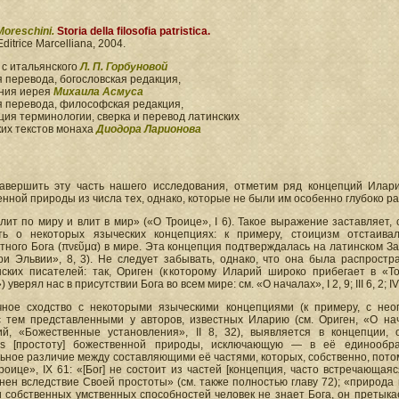
Moreschini.
Storia della filosofia patristica.
Editrice Marcelliana, 2004.
 с итальянского
Л. П. Горбуновой
 перевода, богословская редакция,
ния иерея
Михаила Асмуса
я перевода, философская редакция,
ия терминологии, сверка и перевод латинских
ких текстов монаха
Диодора Ларионова
авершить эту часть нашего исследования, отметим ряд концепций Илар
нной природы из числа тех, однако, которые не были им особенно глубоко р
лит по миру и влит в мир» («О Троице», I 6). Такое выражение заставляет, 
ть о некоторых языческих концепциях: к примеру, стоицизм отстаивал
ного Бога (πνεῦμα) в мире. Эта концепция подтверждалась на латинском З
ри Эльвии», 8, 3). Не следует забывать, однако, что она была распростр
нских писателей: так, Ориген (к которому Иларий широко прибегает в «Т
уверял нас в присутствии Бога во всем мире: см. «О началах», I 2, 9; III 6, 2; IV 4
чное сходство с некоторыми языческими концепциями (к примеру, с нео
с тем представленными у авторов, известных Иларию (см. Ориген, «О нача
ий, «Божественные установления», II 8, 32), выявляется в концепции,
itas [простоту] божественной природы, исключающую — в её единооб
ное различие между составляющими её частями, которых, собственно, потому
роице», IX 61: «[Бог] не состоит из частей [концепция, часто встречающая
ен вследствие Своей простоты» (см. также полностью главу 72); «природа п
 собственных умственных способностей человек не знает Бога, он претыка