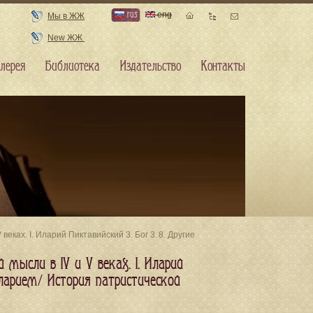
rus
eng
Мы в ЖЖ
New ЖЖ
лерея
Библиотека
Издательство
Контакты
веках. I. Иларий Пиктавийский 3. Бог 3. 8. Другие
 мысли в IV и V веках. I. Иларий
Иларием/ История патристической