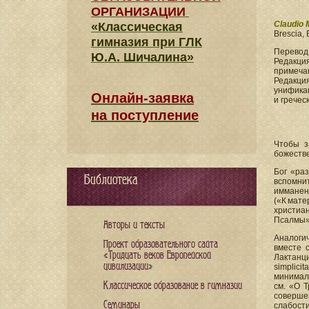
ОРГАНИЗАЦИИ
Claudio 
«Классическая
Brescia, 
гимназия при ГЛК
Перевод
Ю.А. Шичалина»
Редакция
примеча
Редакци
унификац
Онлайн-заявка
и гречес
на поступление
Чтобы з
божестве
Бог «раз
Библиотека
вспомни
имманент
(«К мате
христиа
Псалмы») 
Авторы и тексты
Аналоги
Проект образовательного сайта
вместе 
«Тридцать веков Европейской
Лактанц
цивилизации»
simplic
минималь
Классическое образование в гимназии
см. «О Т
совершен
Семинары
слабости