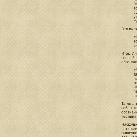
“
е
с
у
с
Это выск
«
в
в
Итак, Ил
вновь бе
обознача
«
д
н
к
н
п
ч
Та же эт
себе так
осознан
термина 
Наскольк
латинск
вышеупо