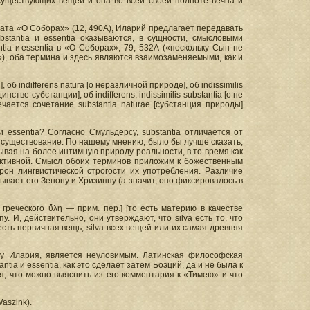
 существующих вещей и она во всей своей полноте вечна и
тата «О Соборах» (12, 490А), Иларий предлагает передавать
ubstantia и essentia оказываются, в сущности, смысловыми
ia и essentia в «О Соборах», 79, 532А («поскольку Сын не
»), оба термина и здесь являются взаимозаменяемыми, как и
б indifferens natura [о неразличной природе], об indissimilis
стве субстанции], об indifferens, indissimilis substantia [о не
ается сочетание substantia naturae [субстанция природы]
 essentia? Согласно Смульдерсу, substantia отличается от
ое существование. По нашему мнению, было бы лучше сказать,
азывая на более интимную природу реальности, в то время как
ъективной. Смысл обоих терминов приложим к божественным
рон лингвистической строгости их употребления. Различие
ывает его Зенону и Хризиппу (а значит, оно фиксировалось в
греческого ὕλη — прим. пер.] [то есть материю в качестве
. И, действительно, они утверждают, что silva есть то, что
есть первичная вещь, silva всех вещей или их самая древняя
т у Илария, является неуловимым. Латинская философская
ia и essentia, как это сделает затем Боэций, да и не была к
я, что можно выяснить из его комментария к «Тимею» и что
aszink).