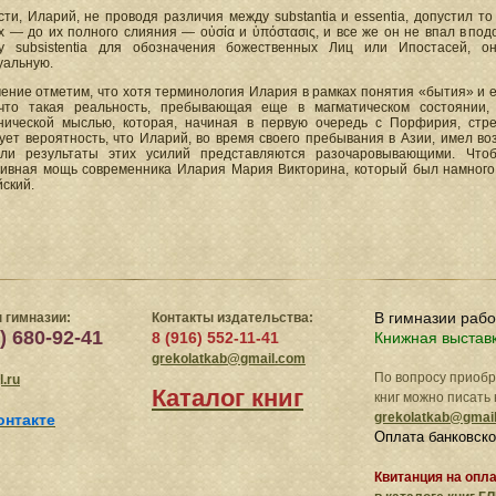
ти, Иларий, не проводя различия между substantia и essentia, допустил то 
 — до их полного слияния — οὐσία и ὑπόστασις, и все же он не впал в подоб
ну subsistentia для обозначения божественных Лиц или Ипостасей, 
уальную.
чение отметим, что хотя терминология Илария в рамках понятия «бытия» и 
 что такая реальность, пребывающая еще в магматическом состоянии,
нической мыслью, которая, начиная в первую очередь с Порфирия, стр
ует вероятность, что Иларий, во время своего пребывания в Азии, имел во
ли результаты этих усилий представляются разочаровывающими. Чтоб
тивная мощь современника Илария Мария Викторина, который был намного 
ский.
В гимназии раб
 гимназии:
Контакты издательства:
) 680-92-41
8 (916) 552-11-41
Книжная выстав
grekolatkab@gmail.com
По вопросу приоб
.ru
Каталог книг
книг можно писать 
grekolatkab@gmai
онтакте
Оплата банковско
Квитанция на опл