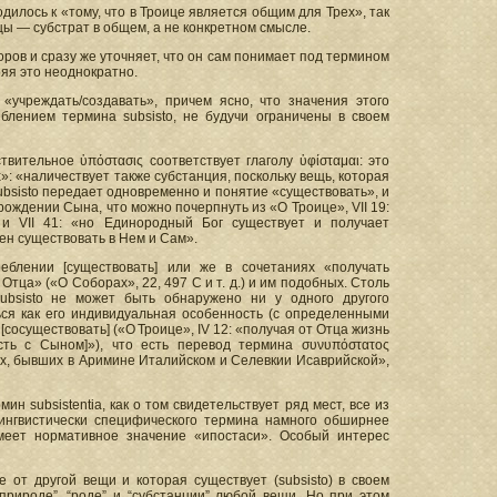
дилось к «тому, что в Троице является общим для Трех», так
цы — субстрат в общем, а не конкретном смысле.
ров и сразу же уточняет, что он сам понимает под термином
оряя это неоднократно.
 «учреждать/создавать», причем ясно, что значения этого
блением термина subsisto, не будучи ограничены в своем
твительное ὑπόστασις соответствует глаголу ὑφίσταμαι: это
: «наличествует также субстанция, поскольку вещь, которая
 subsisto передает одновременно и понятие «существовать», и
рождении Сына, что можно почерпнуть из «О Троице», VII 19:
и VII 41: «но Единородный Бог существует и получает
ен существовать в Нем и Сам».
еблении [существовать] или же в сочетаниях «получать
 Отца» («О Соборах», 22, 497 С и т. д.) и им подобных. Столь
ubsisto не может быть обнаружено ни у одного другого
ься как его индивидуальная особенность (с определенными
[сосуществовать] («О Троице», IV 12: «получая от Отца жизнь
есть с Сыном]»), что есть перевод термина συνυπόστατος
ах, бывших в Аримине Италийском и Селевкии Исаврийской»,
ин subsistentia, как о том свидетельствует ряд мест, все из
лингвистически специфического термина намного обширнее
имеет нормативное значение «ипостаси». Особый интерес
е от другой вещи и которая существует (subsisto) в своем
“природе”, “роде” и “субстанции” любой вещи. Но при этом