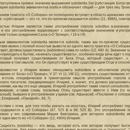
Тертуллиана прямое значение выражения substantia Dei [субстанция Бога] сво
ария substantia эквивалентна οὐσία и обозначает общий — для трех лиц Трои
нием трактата «О Соборах» он полноценно вступает в область арианских спо
ia: «субстанция — это то, что по-гречески называется οὐσία» (11, 488А), повт
остью Илария является также употребление глагола substituo в значении
 и его употребление коррелируют с соответствующим значением и употре
ии только рождением Сына («О Троице», I 16 и I 9).
ым эквивалентом substantia является subsisto, также как по-гречески сущес
твие можно с полной ясностью вывести из одного места трактата «О Соборах»
вует, должна существовать (subsistere) сама по себе» (12, 490 А). Значение
«приходить к бытию, начинать существовать», особенно когда речь идет о по
оторый получает существование от Бога Отца, который существует…» 
вание в том смысле, что Он присутствует в уже существующем Отце и способ
овсеместно у Илария можно обнаружить subsistere в абсолютном употр
вание от Бога» («О Троице», V 37; VI 11; VIII 11), «получать существование от
 и столь специфическое в тринитарном смысле употребление глагола s
нского писателя, предваряющего Илария, а значит, это должно расцениват
ниями, как мы это еще увидим). Иларий употребляет также глагол consubsisto 
твование, а также славу, поскольку Отец существует вместе с Ним [то 
асный], бывшего в употреблении у ариан (см. Афанасий, «Послание о собор
В; Епифаний, «Панарий», 69, 7).
тствии с этим, для того чтобы указать на ипостась, Иларий употребляет терм
 содержатся в «О Соборах» (67, 525 В и 68, 525 В). Это употребление 
влено у его современника Мария Викторина, для которого subsistentia 
 одно место из «О Соборах» (12, 490А) Илария:
Сущность (essentia) — это вещь, которая есть или которая получает быти
остоянстве. Без каких-либо различий можно высказываться о “сущности”, 