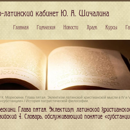
о-латинский кабинет Ю. А. Шичалина
Главная
Гимназия
Новости
Храм
Курсы
Га
/ К. Морескини. Глава пятая. Эклектизм латинской христианской мысли в IV и 
 «субстанции» / История патристической философии
ескини. Глава пятая. Эклектизм латинской христианской
вийский 4. Словарь, обслуживающий понятие «субстанци