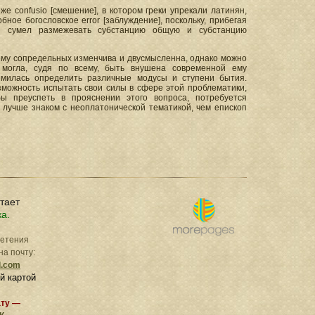
же confusio [смешение], в котором греки упрекали латинян,
ное богословское error [заблуждение], поскольку, прибегая
он сумел размежевать субстанцию общую и субстанцию
ему сопредельных изменчива и двусмысленна, однако можно
 могла, судя по всему, быть внушена современной ему
емилась определить различные модусы и ступени бытия.
зможность испытать свои силы в сфере этой проблематики,
ы преуспеть в прояснении этого вопроса, потребуется
лучше знаком с неоплатонической тематикой, чем епископ
отает
ка.
ретения
на почту:
l.com
й картой
ату —