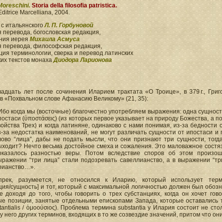
Moreschini.
Storia della filosofia patristica.
Editrice Marcelliana, 2004.
 с итальянского
Л. П. Горбуновой
 перевода, богословская редакция,
ния иерея
Михаила Асмуса
я перевода, философская редакция,
ия терминологии, сверка и перевод латинских
ких текстов монаха
Диодора Ларионова
адцать лет после сочинения Иларием трактата «О Троице», в 379 г., Григ
в «Похвальном слове Афанасию Великому» (21, 35):
Ибо когда мы (восточные) благочестно употребляем выражения: одна сущность
постаси (ὑποστάσεις) (из которых первое указывает на природу Божества, а 
войства Трех) и когда латиняне, одинаково с нами понимая, из-за бедности 
з-за недостатка наименований, не могут различать сущности от ипостаси и 
лово “лица”, дабы не подать мысли, что они признают три сущности, тогда
ыходит? Нечто весьма достойное смеха и сожаления. Это маловажное состяз
оказалось разностью веры. Потом вследствие споров об этом произош
ыражении “три лица” стали подозревать савеллианство, а в выражении “тр
рианство…».
прек, разумеется, не относился к Иларию, который использует терми
ция/сущность] и тот, который с максимальной логичностью должен был обозн
не доходя до того, чтобы говорить о трех субстанциях, когда он хочет го
ые позиции, занятые отдельными епископами Запада, которые оставались
tantialis / ὁμοούσιος). Проблема термина substantia у Илария состоит не ст
у него других терминов, входящих в то же созвездие значений, притом что о