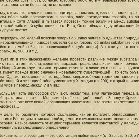
ие Стобея (SVF I, 87), согласно которому οὐσία есть «первоматерия всех
не становится ни большей, ни меньшей».
ьку, как мы это видели в выше процитированном месте, извлеченном из трак
ски οὐσία либо посредством substantia, либо посредством essentia, то s
нтами, и хотя Иларий и пытается провести тонкое различие между substant
т какой-либо иной субстанции, но от Бога, Он не обладает другой эссенцией
х других местах.
верждать, что Иларий повсюду говорит об unitas naturae [о единстве природы], о
 неразличающейся природе], как если бы он говорил об unitas substantiae [о един
йся от самой себя, о неразличающейся субстанции]. А также у него встреч
рах», 36, 508 В и т. д.
вует ли в этих выражениях желание провести различие между substantia и
 и от natura тем, что она, вероятно, выражает реальность, истинное и прочн
да Иларий использует эти два термина, essentia отличается от substantia, ук
tia имеет прежде всего значение «реальности существующей», то есть об
ям. Однако, несомненно, что подобное сверхизобилие терминов наносит у
бстанцией и эссенцией обнаруживается у Халкидия (гл. 290), который припис
м мире в период между IV и V вв.):
Большая часть философов отличают, между тем, silva [латинская передача 
убстрата реальности — Морескини] от “эссенции”, подобно Зенону и Хризиппу
ежит в основе всех вещей, обладающих качествами, в то время как эссенция 
одоснова…».
м деле, то различие, которое Смульдерс, как он полагает, обнаруживае
огия в IV в. не усматривала необходимости в смысловом размежевании substant
особна. Равнозначность этих двух терминов является константой у Халкиди
очерпнуть из следующего определения:
Действительно, эссенция — это субстанция любой вещи» (гл. 325, стр. 320, 5 W