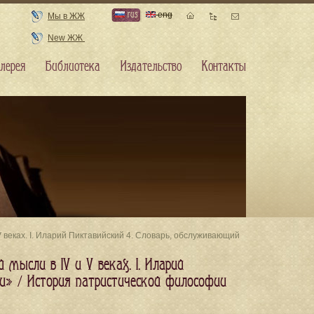
rus
eng
Мы в ЖЖ
New ЖЖ
лерея
Библиотека
Издательство
Контакты
V веках. I. Иларий Пиктавийский 4. Словарь, обслуживающий
 мысли в IV и V веках. I. Иларий
и» / История патристической философии