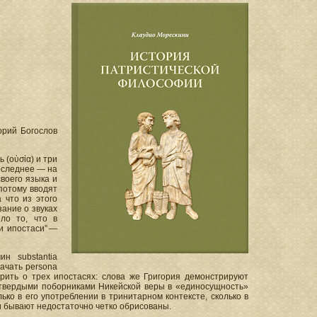
орий Богослов
 (οὐσία) и три
последнее — на
своего языка и
потому вводят
 что из этого
ание о звуках
ло то, что в
и ипостаси” —
н substantia
ачать persona
ворить о трех ипостасях: слова же Григория демонстрируют
 твердыми поборниками Никейской веры в «единосущность»
олько в его употреблении в тринитарном контексте, сколько в
ни бывают недостаточно четко обрисованы.