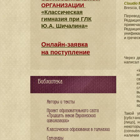
Claudio 
ОРГАНИЗАЦИИ
Brescia, 
«Классическая
Перевод
гимназия при ГЛК
Редакция
примеча
Ю.А. Шичалина»
Редакци
унификац
и гречес
Онлайн-заявка
на поступление
Через дв
написал 
«
и
с
Библиотека
и
с
в
п
в
Авторы и тексты
а
Проект образовательного сайта
Такой у
«Тридцать веков Европейской
[субстан
цивилизации»
[лицо], 
некотор
Классическое образование в гимназии
(consubs
наличии 
Семинары