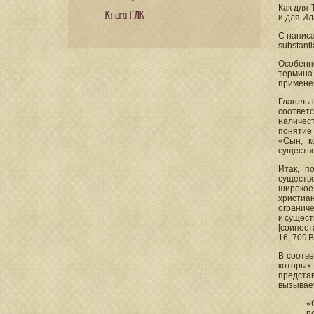
Как для 
Книги ГЛК
и для Ил
С написа
substant
Особенн
термина
применен
Глагольн
соответс
наличест
понятие 
«Сын, к
существо
Итак, п
существо
широкое
христиа
ограниче
и сущес
[соипост
16, 709 
В соотве
которых
предста
вызывает
«
п