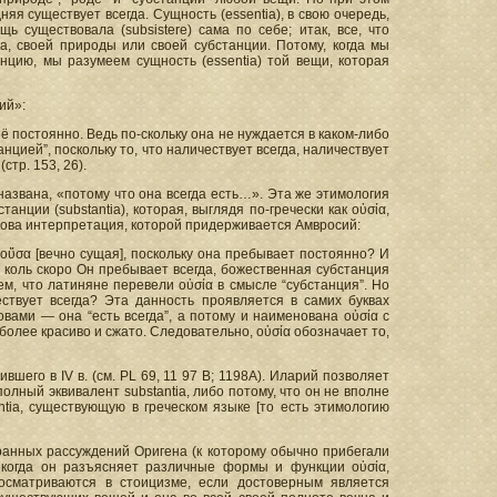
няя существует всегда. Сущность (essentia), в свою очередь,
ь существовала (subsistere) сама по себе; итак, все, что
ода, своей природы или своей субстанции. Потому, когда мы
анцию, мы разумеем сущность (essentia) той вещи, которая
ий»:
её постоянно. Ведь по-скольку она не нуждается в каком-либо
цией”, поскольку то, что наличествует всегда, наличествует
стр. 153, 26).
 названа, «потому что она всегда есть…». Эта же этимология
нции (substantia), которая, выглядя по-гречески как οὐσία,
такова интерпретация, которой придерживается Амвросий:
ὶ οὔσα [вечно сущая], поскольку она пребывает постоянно? И
не, коль скоро Он пребывает всегда, божественная субстанция
аем, что латиняне перевели οὐσία в смысле “субстанция”. Но
ществует всегда? Эта данность проявляется в самих буквах
ловами — она “есть всегда”, а потому и наименована οὐσία с
более красиво и сжато. Следовательно, οὐσία обозначает то,
его в IV в. (см. PL 69, 11 97 В; 1198А). Иларий позволяет
полный эквивалент substantia, либо потому, что он не вполне
tia, существующую в греческом языке [то есть этимологию
транных рассуждений Оригена (к которому обычно прибегали
7, когда он разъясняет различные формы и функции οὐσία,
осматриваются в стоицизме, если достоверным является