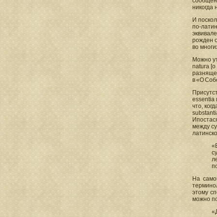
сообщен
никогда 
И поскол
по-латин
эквивале
рожден о
во многи
Можно ут
natura [о
разняще
в «О Собо
Присутст
essentia
что, ког
substan
Ипостас
между су
латинско
«
с
л
п
На само
терминол
этому сп
можно п
«