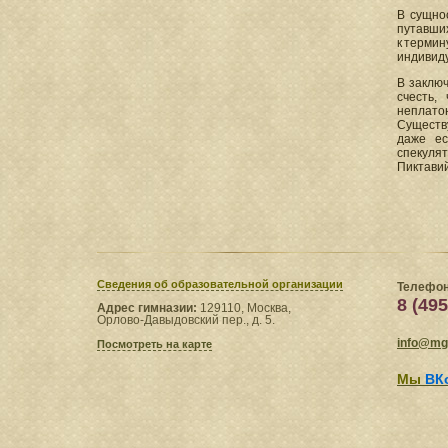
В сущнос
путавших
к терми
индивид
В заклю
счесть,
неплато
Существ
даже ес
спекуля
Пиктавий
Сведения​ об образовательной организации
Телефон
8 (495
Адрес гимназии:
129110, Москва,
Орлово-Давыдовский пер., д. 5.
info@mgl
Посмотреть на карте
Мы
ВК