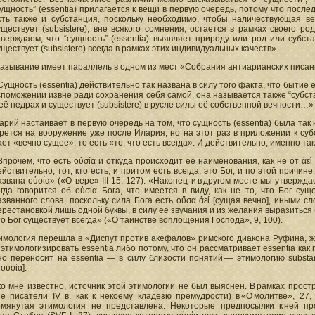
сущность” (essentia) прилагается к вещи в первую очередь, потому что послед
сть также и субстанция, поскольку необходимо, чтобы наличествующая вещ
уществует (subsistere), вне всякого сомнения, остается в рамках своего р
тверждаем, что “сущность” (essentia) выявляет природу или род или субст
уществует (subsistere) всегда в рамках этих индивидуальных качеств».
азывание имеет параллель в одном из мест «Собрания антиарианских писан
Сущность (essentia) действительно так названа в силу того факта, что бытие 
споможении извне ради сохранения себя самой, она называется также “субстан
 её недрах и существует (subsistere) в русле силы её собственной вечности…» (
арий настаивает в первую очередь на том, что сущность (essentia) была так
рется на вооружение уже после Илария, но на этот раз в приложении к субста
ет «вечно сущее», то есть «то, что есть всегда». И действительно, именно 
Впрочем, что есть οὐσία и откуда происходит её наименования, как не от ἀε
ействительно, тот, кто есть, и притом есть всегда, это Бог, и по этой причи
азвана οὐσία» («О вере» III 15, 127). «Наконец и в другом месте мы утвержд
огда говорится об οὐσία Бога, что имеется в виду, как не то, что Бог су
азванного слова, поскольку сила Бога есть οὔσα ἀεί [сущая вечно], иными с
ерестановкой лишь одной буквы, в силу её звучания и из желания выразиться 
то Бог существует всегда» («О таинстве воплощения Господа», 9, 100).
имология перешла в «Диспут против акефалов» римского диакона Руфина, живш
 этимологизировать essentia либо потому, что он рассматривает essentia как 
но переносит на essentia — в силу близости понятий — этимологию substan
οὐσία].
о мне известно, источник этой этимологии не был выяснен. В рамках прос
ие писатели IV в. как к некоему кладезю премудрости) в «О молитве», 2
мянутая этимология не представлена. Некоторые предпосылки к ней пр