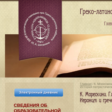
Греко-латин
Глав
Главная
/ К. Морескин
История патристичес
К. Морескини. Г
Иероним и греч
СВЕДЕНИЯ​ ОБ
ОБРАЗОВАТЕЛЬНОЙ