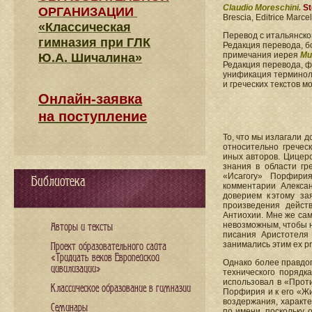
Claudio Moreschini.
St
ОРГАНИЗАЦИИ
Brescia, Editrice Marcel
«Классическая
Перевод с итальянск
гимназия при ГЛК
Редакция перевода, б
примечания иерея
Ми
Ю.А. Шичалина»
Редакция перевода, 
унификация терминоло
и греческих текстов 
Онлайн-заявка
на поступление
То, что мы излагали д
относительно гречес
иных авторов. Цицер
знания в области гр
«Исагогу» Порфири
Библиотека
комментарии Алекса
доверием к этому за
произведения дейст
Антиохии. Мне же са
невозможным, чтобы н
Авторы и тексты
писания Аристотеля 
занимались этим ex p
Проект образовательного сайта
«Тридцать веков Европейской
Однако более правдо
цивилизации»
технического порядка
использовал в «Прот
Классическое образование в гимназии
Порфирия и к его «Жи
воздержания, характе
Семинары
по имени, поскольку 