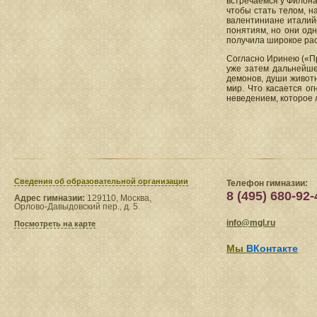
встречаемся у Филона
чтобы стать телом, н
валентиниане италийс
понятиям, но они од
получила широкое рас
Согласно Иринею («Пр
уже затем дальнейше
демонов, души животн
мир. Что касается ог
неведением, которое
Сведения​ об образовательной организации
Телефон гимназии:
8 (495) 680-92-
Адрес гимназии:
129110, Москва,
Орлово-Давыдовский пер., д. 5.
info@mgl.ru
Посмотреть на карте
Мы
ВКонтакте