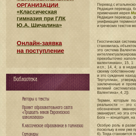
ОРГАНИЗАЦИИ
Перевод с итальянск
Редакция перевода, б
«Классическая
примечания иерея
Ми
Редакция перевода, 
гимназия при ГЛК
унификация терминоло
Ю.А. Шичалина»
и греческих текстов 
Гностическая система
Онлайн-заявка
становилась объектом
на поступление
это система Валентин
интеллектуализиров
преизбыточно наполн
валентиниан», 15, 1:
и сл.; 14, 4; а в не
своему собственному 
и это суждение наход
Библиотека
Тертуллиан, утверж
заключенные и прояв
великий систематиз
Валентина», 4, 2]).
Авторы и тексты
Термин, которым по
реальности — это с
Проект образовательного сайта
обозначения эманир
«Тридцать веков Европейской
эманирует, но эта от
цивилизации»
Бога — концепция, на
Классическое образование в гимназии
Особую роль в разви
поскольку в нем уже п
Семинары
6). Тогда становится