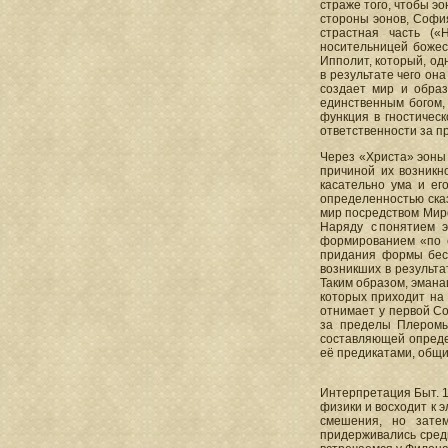
страже того, чтобы э
стороны эонов, Софи
страстная часть («
носительницей божес
Ипполит, который, од
в результате чего он
создает мир и образ
единственным богом, 
функция в гностическ
ответственности за п
Через «Христа» эоны 
причиной их возникн
касательно ума и ег
определенностью сказ
мир посредством Миров
Наряду с понятием 
формированием «по с
придания формы бесф
возникших в результа
Таким образом, эмана
которых приходит на
отнимает у первой Со
за пределы Плеромы
составляющей опреде
её предикатами, общи
Интерпретация Быт. 1
физики и восходит к 
смешения, но затем
придерживались сред