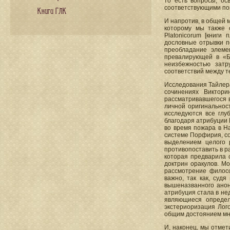
то есть вопросы, о
соответствующими по
Книги ГЛК
И напротив, в общей 
которому мы также о
Platonicorum [книги
дословные отрывки п
преобладание элеме
превалирующей в «Бо
неизбежностью затр
соответствий между т
Исследования Тайлер
сочинениях Виктори
рассматривавшегося в
личной оригинальнос
исследуются все гл
благодаря атрибуции
во время пожара в На
системе Порфирия, со
выделением целого 
противопоставить в 
которая предварила 
доктрин оракулов. М
рассмотрение филосо
важно, так как, суд
вышеназванного анон
атрибуция стала в не
являющиеся опреде
экстериоризация Лого
общим достоянием мно
И, наконец, мы отмет