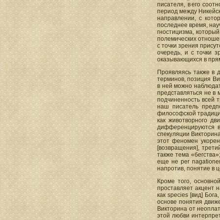
писателя, в его соо
период между Никейск
направлении, с кото
последнее время, нау
гностицизма, который
полемических отношен
с точки зрения прису
очередь, и с точки 
оказывающихся в прям
Проявляясь также в д
терминов, позиция Ви
в ней можно наблюдат
представляться не в 
подчиненность всей т
наш писатель предп
философской традиции
как животворного дв
дифференцируются вс
спекуляции Викторина
этот феномен укорен
[возвращения], трет
также тема «бегства»
еще не per nagatione
напротив, понятие в 
Кроме того, основно
проставляет акцент н
как species [вид] Бо
основе понятия движе
Викторина от неоплат
этой любви интерпрет