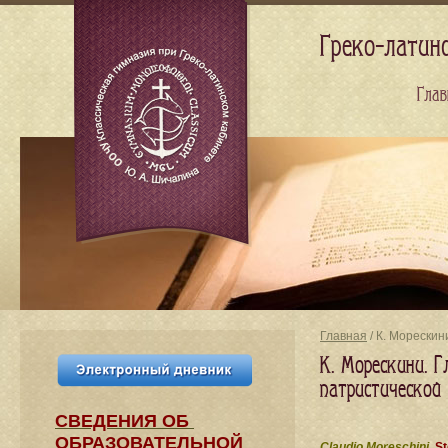
Греко-латин
Глав
Главная
/ К. Морескин
К. Морескини. Г
патристической
СВЕДЕНИЯ​ ОБ
ОБРАЗОВАТЕЛЬНОЙ
Claudio Moreschini.
St