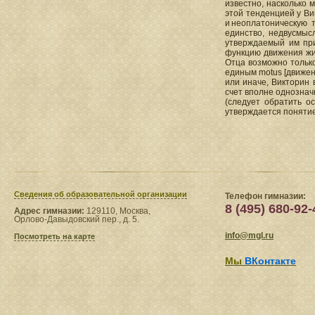
известно, насколько 
этой тенденцией у В
и неоплатоническую т
единство, недвусмыс
утверждаемый им пр
функцию движения жи
Отца возможно тольк
единым motus [движен
или иначе, Викторин 
счет вполне однознач
(следует обратить ос
утверждается понятие 
Сведения​ об образовательной организации
Телефон гимназии:
8 (495) 680-92-
Адрес гимназии:
129110, Москва,
Орлово-Давыдовский пер., д. 5.
info@mgl.ru
Посмотреть на карте
Мы
ВКонтакте