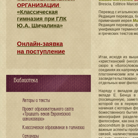
Brescia, Editrice Marcel
ОРГАНИЗАЦИИ
«Классическая
Перевод с итальянск
Редакция перевода, б
гимназия при ГЛК
примечания иерея
Ми
Ю.А. Шичалина»
Редакция перевода, 
унификация терминоло
и греческих текстов 
Онлайн-заявка
на поступление
Итак, исходя из выш
«христианский (нео)
скоро в «Богословс
соединяя их напрямую
платоническим или 
засвидетельствовано
Библиотека
отдельных книг филосо
Наряду с вкладом д
вкладе E. Бенца в 
(посвященную, замети
Авторы и тексты
которой он в первую
начиная с которых ф
Проект образовательного сайта
божественного бытия 
«Тридцать веков Европейской
монография разделе
цивилизации»
философии, как она п
absconditum [в сокры
Классическое образование в гимназии
важные аспекты пробл
связей, наличествова
Семинары