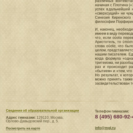
различных контекста
начиная с Плотина («
успех в дальнейшей 
«сверхсущий» не чужд
Синезия Киренского 
философии Порфирия
И, наконец, необход
имеем в виду перевод
что, если οὐσία пере
Аристотель, то ὑπόστ
слова οὐσία, что был
целом, представляется
нашим писателем. Еди
когда формула «одна 
тритеизма, ни разобщ
раз и происходит ра
«бытием» и «тем, что
Но результат, к кото
можно принять также 
засвидетельствован т
Сведения​ об образовательной организации
Телефон гимназии:
8 (495) 680-92-
Адрес гимназии:
129110, Москва,
Орлово-Давыдовский пер., д. 5.
info@mgl.ru
Посмотреть на карте