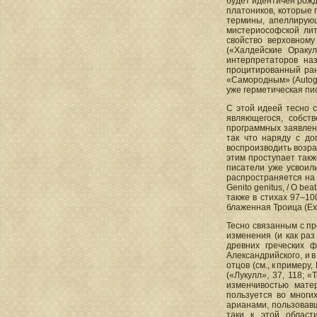
будет идентичен рожд
платоников, которые 
термины, апеллирующ
мистериософской лит
свойство верховному
(«Халдейские Ораку
интерпретаторов на
процитированный ран
«Самородным» (Autoge
уже герметическая пи
С этой идеей тесно с
являющегося, собст
программных заявлени
так что наряду с до
воспроизводить возра
этим проступает такж
писатели уже усвоил
распространяется на в
Genito genitus, / O b
также в стихах 97–10
блаженная Троица (Ex ae
Тесно связанным с пр
изменения (и как раз
древних греческих 
Александрийского, и 
отцов (см., к пример
(«Лукулл», 37, 118; «
изменчивостью матер
пользуется во многи
арианами, пользовавш
таки к этой области