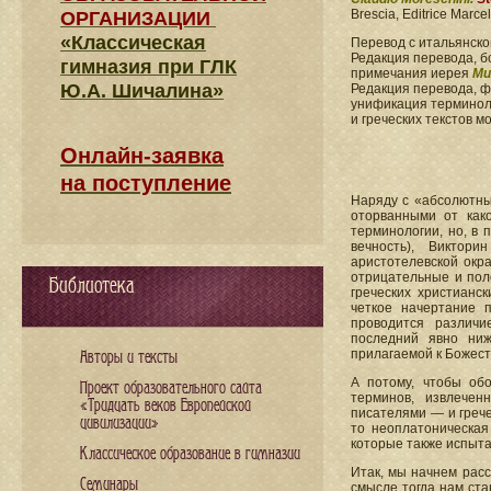
Brescia, Editrice Marcel
ОРГАНИЗАЦИИ
«Классическая
Перевод с итальянск
Редакция перевода, б
гимназия при ГЛК
примечания иерея
Ми
Ю.А. Шичалина»
Редакция перевода, 
унификация терминоло
и греческих текстов 
Онлайн-заявка
на поступление
Наряду с «абсолютны
оторванными от как
терминологии, но, в 
вечность), Виктори
аристотелевской окр
отрицательные и пол
Библиотека
греческих христианс
четкое начертание 
проводится различи
последний явно ниж
прилагаемой к Божест
Авторы и тексты
А потому, чтобы об
Проект образовательного сайта
терминов, извлече
«Тридцать веков Европейской
писателями — и грече
цивилизации»
то неоплатоническая
которые также испыта
Классическое образование в гимназии
Итак, мы начнем расс
Семинары
смысле тогда нам ста