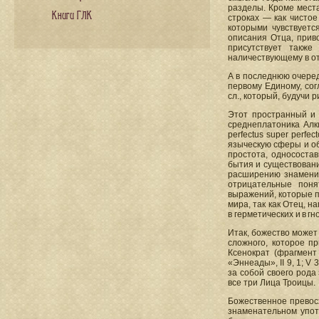
разделы. Кроме места
Книги ГЛК
строках — как чистое
которыми чувствуетс
описания Отца, прив
присутствует также 
наличествующему в от
А в последнюю очеред
первому Единому, сог
сл., который, будучи
Этот пространный и 
среднеплатоника Алки
perfectus super perfe
языческую сферы и об
простота, односостав
бытия и существования
расширению знаменит
отрицательные поня
выражений, которые пр
мира, так как Отец, н
в герметических и в г
Итак, божество может
сложного, которое пр
Ксенократ (фрагмент
«Эннеады», II 9, 1; V
за собой своего рода
все три Лица Троицы.
Божественное превосх
знаменательном употр