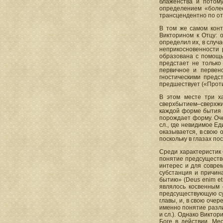
блаженства и потому
определением «более
трансцендентно по от
В том же самом конт
Викторином к Отцу: 
определил их, в случ
неприкосновенности 
образована с помощью
предстает не только 
первичное и первен
гностическими предс
предшествует («Против
В этом месте три ха
сверхбытием–сверхжи
каждой форме бытия п
порождает форму. Очен
сл., где невидимое 
оказывается, в свою 
поскольку в глазах п
Среди характеристик 
понятие предсущество
интерес и для соврем
субстанция и причин
бытию» (Deus enim et su
являлось косвенным 
предсуществующую су
главы, и, в свою очер
именно понятие разли
и сл.). Однако Викто
Боге в действии. Ме