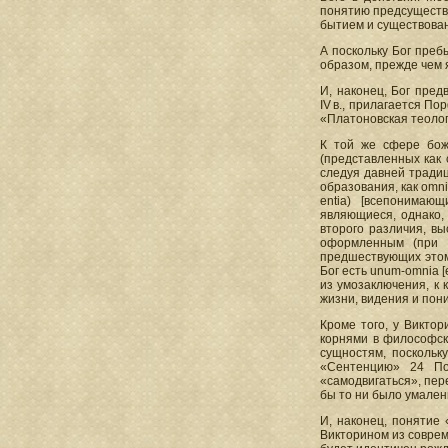
понятию предсущество
бытием и существован
А поскольку Бог преб
образом, прежде чем 
И, наконец, Бог пре
IV в., прилагается По
«Платоновская теологи
К той же сфере боже
(представленных как 
следуя давней традиц
образования, как omni
entia) [всепонимающи
являющиеся, однако,
второго различия, в
оформленным (при э
предшествующих этом
Бог есть unum-omnia [
из умозаключения, к 
жизни, видения и поним
Кроме того, у Викто
корнями в философск
сущностям, поскольк
«Сентенцию» 24 Пор
«самодвигаться», пер
бы то ни было умален
И, наконец, понятие
Викторином из соврем