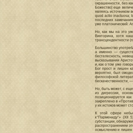
окрашенности, без как
Божество] еще величе
являясь источником в
quod actio inactuosa; b
последних замечаниях
уже платонический: Ап
Но, как мы на это у
Викторина, хотя на
трансцендентности (no
Большинство употребл
а именно — существо
бестелесность, невещ
высказывании Аристо
и, как о том уже гов
Бог прост и лишен ка
вероятно, был смодел
философской литерату
бескачественности, — 
Но, быть может, с ещ
из дигрессии, осно
позиционируется как
закреплено в «Против
у их истоков может ст
К этой сфере небыт
к “Пармениду”» (XII
субстанции, обнаружи
распространением это
осмыслению и лишен с