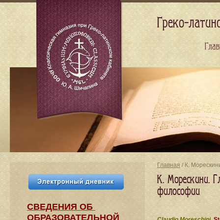
Греко-латин
Глав
Главная
/ К. Морескин
К. Морескини. Г
философии
СВЕДЕНИЯ​ ОБ
ОБРАЗОВАТЕЛЬНОЙ
Claudio Moreschini.
St