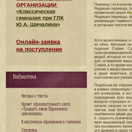
ОРГАНИЗАЦИИ
Перевод с итальянск
Редакция перевода, б
«Классическая
примечания иерея
Ми
Редакция перевода, 
гимназия при ГЛК
унификация терминоло
Ю.А. Шичалина»
и греческих текстов 
Хотя валентиниане и 
Онлайн-заявка
ex nihilo. Материя н
на поступление
падения Софии. Са
трансформированной, 
вещей, которые он со
для сотворения мира
София, в то время ка
учение о вещественно
и души животных, р
Библиотека
платоническое учение
Подобным же образом 
в рамках спекуляции 
его космологии, в и
Авторы и тексты
порождение всех вещ
всецело отрешено от 
Проект образовательного сайта
начало, низшее по от
«Тридцать веков Европейской
третье, еще более 
цивилизации»
снабженное двумя душ
е. сущность психичес
Классическое образование в гимназии
ярко выраженный пер
них несомненно являе
Семинары
это демиург в своих 