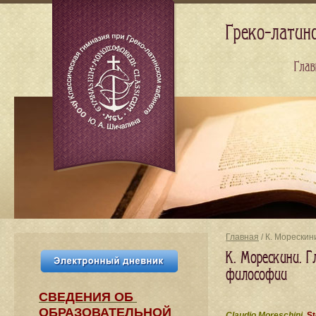
Греко-латин
Глав
Главная
/ К. Морескин
К. Морескини. Г
философии
СВЕДЕНИЯ​ ОБ
ОБРАЗОВАТЕЛЬНОЙ
Claudio Moreschini.
St