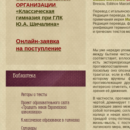
Brescia, Editrice Marcel
ОРГАНИЗАЦИИ
«Классическая
Перевод с итальянск
Редакция перевода, б
гимназия при ГЛК
примечания иерея
Ми
Ю.А. Шичалина»
Редакция перевода, 
унификация терминоло
и греческих текстов 
Онлайн-заявка
на поступление
Мы уже нередко упом
между бытием чисты
соответствует, в пл
есть экстериориза
противопоставлени
поскольку оно опозна
Библиотека
трактатах: если в «
которому вручены ф
противолежащие дру
интересно отметить, 
зрения её движения.
Авторы и тексты
В частности, против
Проект образовательного сайта
чертой, доминирует т
связующее звено межд
«Тридцать веков Европейской
собой потенцию, согл
цивилизации»
налицо и некая кон
триадой отец–потенц
Классическое образование в гимназии
жизнь–мысль, с пост
латинского мира, меж
Семинары