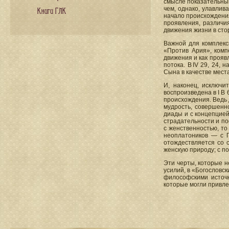
смысле показательным 
чем, однако, улавлив
Книги ГЛК
начало происхождения
проявления, различи
движения жизни в сто
Важной для комплекс
«Против Ария», комп
движения и как прояв
потока. В IV 29, 24,
Сына в качестве мест
И, наконец, исключи
воспроизведена в I B 
происхождения. Ведь 
мудрость, совершенно
диады и с концепцией
страдательности и по
с женственностью, то
неоплатоников — с П
отождествляется со с
женскую природу; с п
Эти черты, которые н
усилий, в «Богословск
философскими источн
которые могли привле