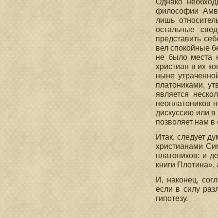
Однако необход
философии Амвр
лишь относител
остальные свед
представить себ
вел спокойные б
не было места к
христиан в их к
ныне утраченно
платониками, ут
является неско
неоплатоников н
дискуссию или в
позволяет нам в
Итак, следует ду
христианами Си
платоников: и д
книги Плотина», 
И, наконец, сог
если в силу раз
гипотезу.