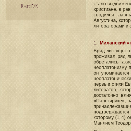
стало выдвижени
Книги ГЛК
христиане, в ра
сводился главны
Августина, кото
литераторами и 
1.
Миланский «
Вряд ли существ
проживал ряд л
обретались таки
неоплатонизму п
он упоминается 
неоплатоническ
первые стихи Ев
литератор, кот
достаточно вли
«Панегирике», н
принадлежавшие 
подтверждается и
которому (1, 4)
Манлием Теодор