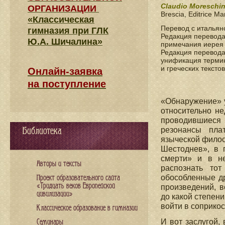
Claudio Moreschin
ОРГАНИЗАЦИИ
Brescia, Editrice Ma
«Классическая
Перевод с итальян
гимназия при ГЛК
Редакция перевода
Ю.А. Шичалина»
примечания иере
Редакция перевода
унификация термин
и греческих текст
Онлайн-заявка
на поступление
«Обнаружение» у
относительно не
проводившиеся 
Библиотека
резонансы пла
языческой филос
Шестоднев», в 
смерти» и в не
Авторы и тексты
распознать то
обособленные др
Проект образовательного сайта
«Тридцать веков Европейской
произведений, в
цивилизации»
до какой степени
войти в соприко
Классическое образование в гимназии
И вот заслугой,
Семинары