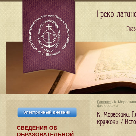
Греко-латин
Глав
Главная
/ К. Морескин
философии
К. Морескини. Г
кружок» / Исто
СВЕДЕНИЯ​ ОБ
ОБРАЗОВАТЕЛЬНОЙ