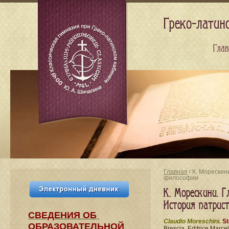
Греко-латин
Глав
Главная
/ К. Морескин
философии
К. Морескини. Г
История патрис
СВЕДЕНИЯ​ ОБ
Claudio Moreschini.
St
ОБРАЗОВАТЕЛЬНОЙ
Brescia, Editrice Marcel