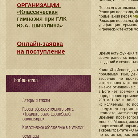
ОРГАНИЗАЦИИ
Перевод с итальянск
«Классическая
Редакция перевода, б
примечания иерея
Ми
гимназия при ГЛК
Редакция перевода, 
Ю.А. Шичалина»
унификация терминоло
и греческих текстов 
Онлайн-заявка
на поступление
Время есть функция т
время ранее сотворе
созданий и вечностью 
Книга XI «Исповеди»
проблемам. Ибо, дей
творение не произ
Библиотека
истолковывать это «в
в некое отношение с Б
в Боге нет времени, 
определение времени,
Авторы и тексты
219 а31–b2 и b8–9: 
исчисляемым. Но пос
Проект образовательного сайта
следует, что время ес
неоплатонического пр
«Тридцать веков Европейской
Времени противопост
цивилизации»
мнению Мадека, здес
напряженный порыв д
Классическое образование в гимназии
в своем трактате «О 
не остается, как ре
Семинары