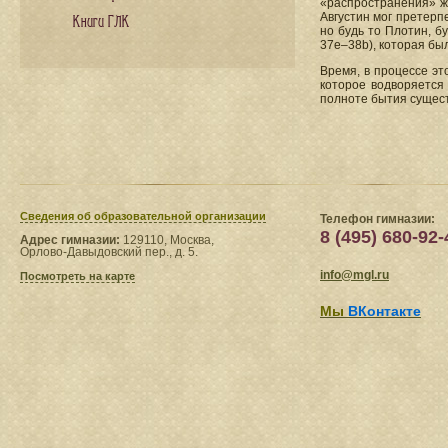
«распространения» жиз
Августин мог претерп
Книги ГЛК
но будь то Плотин, б
37е–38b), которая бы
Время, в процессе эт
которое водворяется 
полноте бытия сущест
Сведения​ об образовательной организации
Телефон гимназии:
8 (495) 680-92-
Адрес гимназии:
129110, Москва,
Орлово-Давыдовский пер., д. 5.
info@mgl.ru
Посмотреть на карте
Мы
ВКонтакте