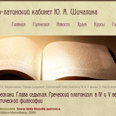
о-латинский кабинет Ю. А. Шичалина
Главная
Гимназия
Новости
Храм
Курсы
Га
/ К. Морескини. Глава седьмая. Греческий платонизм в IV и V веках. I. Писат
ескини. Глава седьмая. Греческий платонизм в IV и V век
стической философии
Moreschini.
Storia della filosofia patristica.
Editrice Marcelliana, 2004.