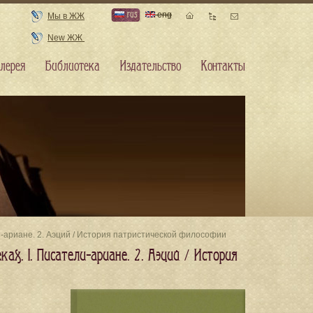
rus
eng
Мы в ЖЖ
New ЖЖ
лерея
Библиотека
Издательство
Контакты
ели-ариане. 2. Аэций / История патристической философии
ах. I. Писатели-ариане. 2. Аэций / История