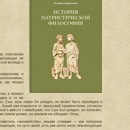
му поколению
ересующая их
атели вообще о
ерожденному и
силлогизмов»,
ва, где мощно
чит, и всякого
одна и та же
о, Сын, коль скоро Он рожден, не может быть приобщен к
, Аэций уже отказался от арианской терминологии, согласно
нать вместе с никейцами, что Сын был рожден, но полагает,
же самом уровне, на каковом ею обладает Отец.
авитель «аномейства», иными словами — как поборник
нцепция, по сути своей, есть уже нечто иное, чем концепция