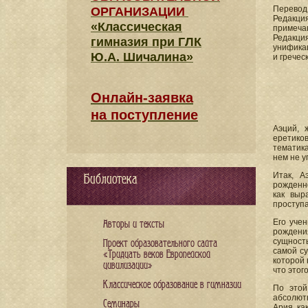
Перевод
ОРГАНИЗАЦИИ
Редакция
«Классическая
примеча
Редакци
гимназия при ГЛК
унификац
Ю.А. Шичалина»
и гречес
Онлайн-заявка
на поступление
Аэций, 
еретико
тематика
нем не у
Итак, А
Библиотека
рожденно
как выр
проступа
Его учен
Авторы и тексты
рождени
сущност
Проект образовательного сайта
самой су
«Тридцать веков Европейской
которой 
цивилизации»
что этог
Классическое образование в гимназии
По этой
абсолютн
Семинары
Ария, ка