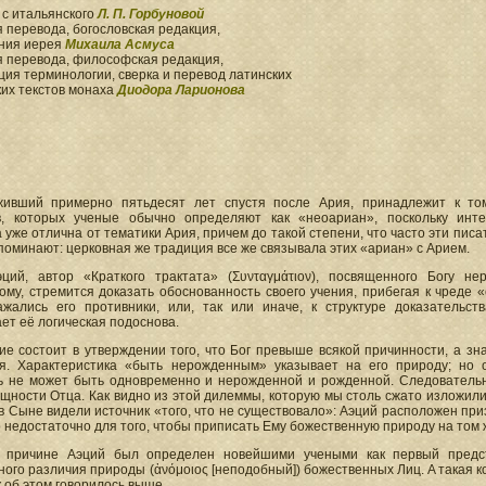
 с итальянского
Л. П. Горбуновой
 перевода, богословская редакция,
ния иерея
Михаила Асмуса
я перевода, философская редакция,
ия терминологии, сверка и перевод латинских
ких текстов монаха
Диодора Ларионова
живший примерно пятьдесят лет спустя после Ария, принадлежит к то
в, которых ученые обычно определяют как «неоариан», поскольку инт
 уже отлична от тематики Ария, причем до такой степени, что часто эти пис
поминают: церковная же традиция все же связывала этих «ариан» с Арием.
эций, автор «Краткого трактата» (Συνταγμάτιον), посвященного Богу н
му, стремится доказать обоснованность своего учения, прибегая к чреде «
ажались его противники, или, так или иначе, к структуре доказательст
ет её логическая подоснова.
ие состоит в утверждении того, что Бог превыше всякой причинности, а зна
я. Характеристика «быть нерожденным» указывает на его природу; но 
ь не может быть одновременно и нерожденной и рожденной. Следовательн
щности Отца. Как видно из этой дилеммы, которую мы столь сжато изложили
в Сыне видели источник «того, что не существовало»: Аэций расположен приз
о недостаточно для того, чтобы приписать Ему божественную природу на том 
 причине Аэций был определен новейшими учеными как первый предст
ого различия природы (ἀνόμοιος [неподобный]) божественных Лиц. А такая ко
к об этом говорилось выше.