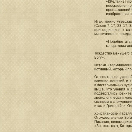
«[Желание] пр
неоскверненно
преграждений б
изображения см
Итак, можно утвержда
(Слово 7, 17; 28, 17;
присоединялся к све
мистического порядка
«Приобретать к
конца, когда д
Тождество меньшего с
Богу».
Истоки «терминологии
истинный, который прос
Относительно данной
влияние понятий и т
в мистериальных куль
выше, что учения о 
подвергались реинте
хронологически и кон
солнцем в спекуляции
итак, и Григорий, и 
Христианские паралл
Отождествление Бога
Писания, являющихся ф
«Бог есть свет, Кото