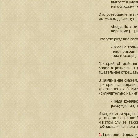
пытается улови
мы обладаем те
Это созерцание истин
мы можем достигнуть:
«Когда бываем
образами […], и
Это утверждение восхо
«Тело не тольк
Тело приводит 
тела и созерц
Григорий: «И действи
более отрешаясь от в
тщательнее отрешать д
В заключение скажем,
Григория созерцание
христианство» (и име
исключительно на инт
«Тогда, конечн
рассуждение, п
Итак, из этой чреды
установка: познание 
И в этом случае так
(«Федон», 69с), если
4.
Григорий, формули