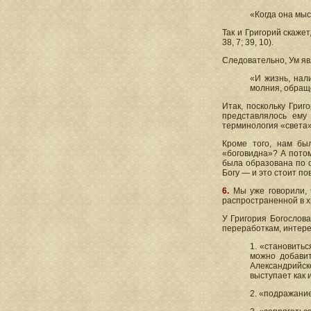
«Когда она мыс
Так и Григорий скаже
38, 7; 39, 10).
Следовательно, Ум яв
«И жизнь, нали
молния, обращ
Итак, поскольку Григ
представлялось ему
терминология «света»
Кроме того, нам бы
«боговидна»? А потому
была образована по о
Богу — и это стоит п
6.
Мы уже говорили, ч
распространенной в х
У Григория Богослова 
переработкам, интере
1. «становиться
можно добавит
Александрийско
выступает как 
2. «подражание 