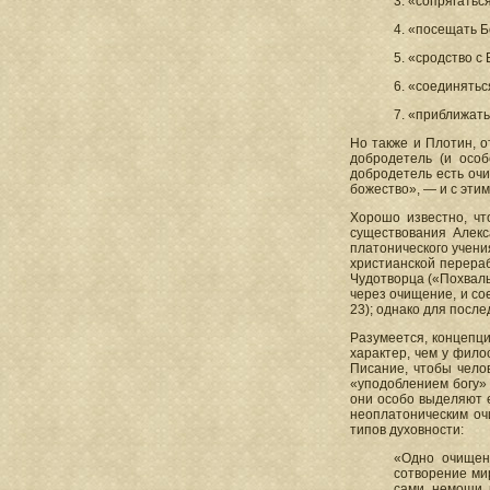
3. «сопрягаться
4. «посещать Бог
5. «сродство с Б
6. «соединяться
7. «приближатьс
Но также и Плотин, о
добродетель (и особ
добродетель есть очи
божество», — и с эти
Хорошо известно, чт
существования Алекс
платонического учени
христианской перерабо
Чудотворца («Похвальн
через очищение, и сое
23); однако для после
Разумеется, концепци
характер, чем у фило
Писание, чтобы чело
«уподоблением богу» 
они особо выделяют е
неоплатоническим оч
типов духовности:
«Одно очищени
сотворение мир
сами немощи п