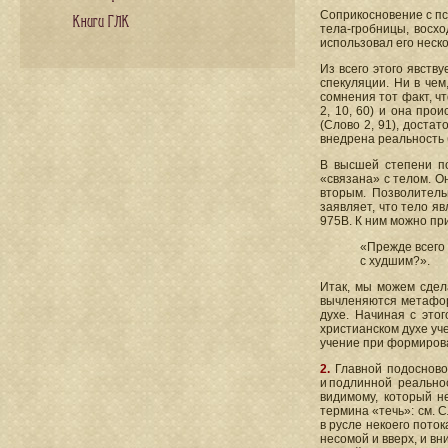
Соприкосновение с пс
Книги ГЛК
тела-гробницы, восхо
использовал его нескол
Из всего этого явств
спекуляции. Ни в че
сомнения тот факт, ч
2, 10, 60) и она про
(Слово 2, 91), доста
внедрена реальность
В высшей степени п
«связана» с телом. О
вторым. Позволитель
заявляет, что тело я
975В. К ним можно пр
«Прежде всего 
с худшим?».
Итак, мы можем сдел
вычленяются метафор
духе. Начиная с этог
христианском духе уч
учение при формиров
2.
Главной подосново
и подлинной реально
видимому, который н
термина «течь»: см. С
в русле некоего пото
несомой и вверх, и вни