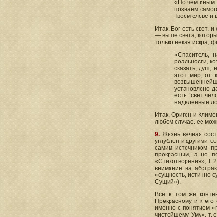
«Но чем иным м
познаём самого
Твоем слове и 
Итак, Бог есть свет, 
— выше света, которы
только некая искра, фи
«Спаситель, н
реальности, ко
сказать, душ,
этот мир, от 
возвышеннейшу
установлено да
есть “свет чел
наделенные л
Итак, Ориген и Климе
любом случае, её мож
9.
Жизнь вечная сост
углублен и другими 
самим источником пр
прекрасным, а не п
«Стихотворения», I 2
внимание на абстрак
«сущность, истинно с
Сущий»).
Все в том же конте
Прекрасному и к его 
именно с понятием «п
чистейшему Уму», т. 