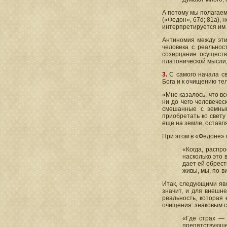
А потому мы полагаем
(«Федон», 67d; 81a), 
интерпретируется им 
Антиномия между эти
человека с реальнос
созерцание осуществ
платонической мысли,
3.
С самого начала с
Бога и к очищению те
«Мне казалось, что вс
ни до чего человечес
смешанные с земным
приобретать ко свету
еще на земле, оставля
При этом в «Федоне»
«Когда, распро
насколько это 
дает ей обрест
живы, мы, по-в
Итак, следующими явл
значит, и для внешне
реальность, которая 
очищения: знаковым с 
«Где страх —
препятствующе