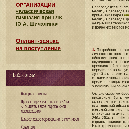
ОРГАНИЗАЦИИ
Перевод с итальянск
«Классическая
Редакция перевода, б
примечания иерея
Ми
гимназия при ГЛК
Редакция перевода, 
Ю.А. Шичалина»
унификация терминоло
и греческих текстов 
Онлайн-заявка
на поступление
1.
Потребность в ас
личностные тона все
обозначающих очище
осуждение это восхо
проявлявшейся, в пер
нередко горько жалуе
Библиотека
душой (см. Слово 14,
отголоски знаменито
представляющих соот
знаменующим собою е
Авторы и тексты
Однако сразу же брос
писателем (быть мо
Проект образовательного сайта
основном, как толь
платоновский образ 
«Тридцать веков Европейской
ведь действительно, 
цивилизации»
между частью души ра
246a; 253cd), необхо
Классическое образование в гимназии
в целом возлагается 
Итак, трехчастность 
Семинары