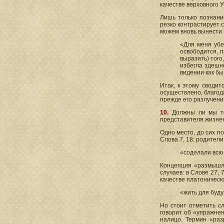
качестве верховного У
Лишь только познани
резко контрастирует 
можем вновь вынести 
«Для меня убе
освободится, п
выразить) того
избегла здешне
видении как бы
Итак, к этому своди
осуществлено, благод
прежде его разлучени
10.
Должны ли мы теп
представителя жизнен
Одно место, до сих п
Слова 7, 18: родители
«соделали всю
Концепция «размышле
случаев: в Слове 27,
качестве платоническо
«жить для буду
Но стоит отметить с
говорит об «упражне
налицо. Термин «раз