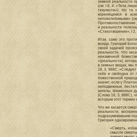
земной реальности п
(см. I 8, 4: «Тела л
текучести»). Но та 
коренящемся в аск
непоколебимыми» (см.
Противопоставление д
и реальности телесны
«Стихотворение», I 2,
Итак, само это прот
всегда, Григорий Бог
своей задачей прояс
реальности. Что кас
неизменной божестве
«(реальности), котор
в земных вещах, мы п
18, 3, 988С: «Следуе
себе и свободна от 
божественной природе
значит, если у Плато
неподвижные, бестеле
ангелы, блаженные ду
(Слово 18, 3, 988С),
которым этот термин 
Что же касается смер
реальности, восприн
подразумевавшим под 
Григория одновременн
«Смерть, изба
смысле смертью
думают много, 