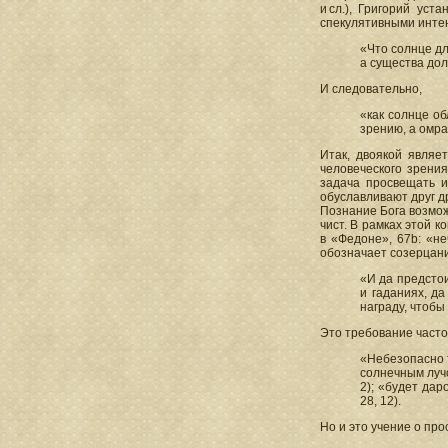
и сл.), Григорий ус
спекулятивными инте
«Что солнце для
а существа дол
И следовательно,
«как солнце об
зрению, а омрач
Итак, двоякой являе
человеческого зрения
задача просвещать и
обуславливают друг др
Познание Бога возмож
чист. В рамках этой 
в «Федоне», 67b: «не
обозначает созерцан
«И да предстои
и гаданиях, д
награду, чтоб
Это требование часто 
«Небезопасно т
солнечным лучо
2); «будет дар
28, 12).
Но и это учение о пр