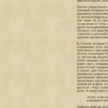
двигался в русле, со
Плотин убедительно со
Григорий отобразил и
выражена, в приложен
6), воспроизведенных
(см. также 25, 6) сч
«отделение от тела, 
других Каппадокийцев,
Нисского: («О девств
страстей и плотской
уделяли огромное вн
5.
Способ, которым Гр
к сравнению этого п
приступить к чистейш
Кстати, спекуляция П
со светом как процес
(45bc) принцип, согл
видит свет», утвержд
Богу) состоит в виден
А значит, для Плоти
неизменно сохраняет
растворение меньше
продолжает ход своих
озарив её, в душе: эт
высотах». Надо особ
Богу». В своем текст
«И вот, если т
и великий и яс
Немного ниже мы чита