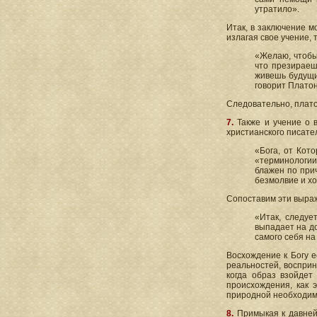
утратило».
Итак, в заключение м
излагая свое учение, 
«Желаю, чтобы 
что презираеш
живешь будущи
говорит Платон
Следовательно, плато
7.
Также и учение о 
христианского писате
«Бога, от Кот
«терминологии 
блажен по прич
безмолвие и хот
Сопоставим эти выра
«Итак, следуе
выпадает на до
самого себя на
Восхождение к Богу 
реальностей, восприн
когда образ взойдет
происхождения, как 
природной необходим
8.
Примыкая к давней