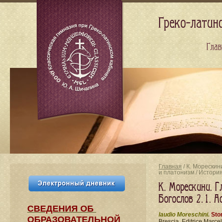
Греко-латин
Глав
Главная
/ К. Морескин
и платонизм / Истор
К. Морескини. Г
Богослов 2. 1. 
СВЕДЕНИЯ​ ОБ
laudio Moreschini.
Stor
ОБРАЗОВАТЕЛЬНОЙ
Brescia, Editrice Marcel