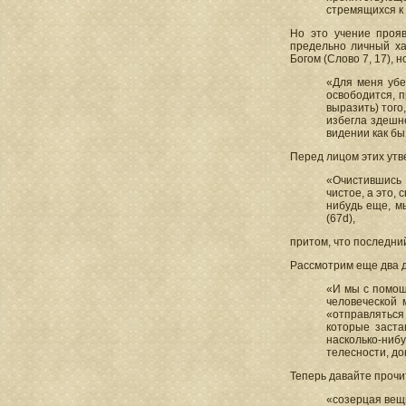
стремящихся к
Но это учение прояв
предельно личный ха
Богом (Слово 7, 17), 
«Для меня убе
освободится, п
выразить) того
избегла здешне
видении как бы
Перед лицом этих утв
«Очистившись 
чистое, а это, 
нибудь еще, мы
(67d),
притом, что последни
Рассмотрим еще два д
«И мы с помощ
человеческой 
«отправляться
которые заста
насколько-нибу
телесности, до
Теперь давайте проч
«созерцая вещи