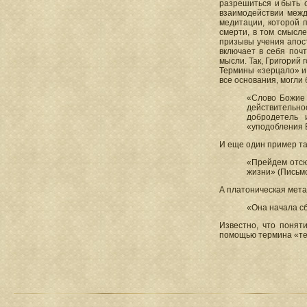
разрешиться и быть 
взаимодействии межд
медитации, которой 
смерти, в том смысл
призывы учения апост
включает в себя поч
мысли. Так, Григорий
Термины «зерцало» и 
все основания, могли 
«Слово Божие 
действительно
добродетель 
«уподобления Б
И еще один пример та
«Прейдем отсюд
жизни» (Письмо
А платоническая мета
«Она начала сб
Известно, что понят
помощью термина «те