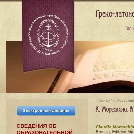
Греко-латин
Глав
Главная
/ К. Морескин
К. Морескини. I
СВЕДЕНИЯ​ ОБ
Claudio Moreschin
Brescia, Editrice Ma
ОБРАЗОВАТЕЛЬНОЙ