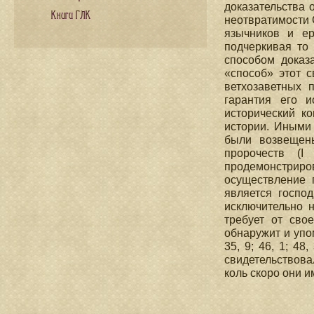
доказательства 
Книги ГЛК
неотвратимости С
язычников и ер
подчеркивая то 
способом доказ
«способ» этот 
ветхозаветных 
гарантия его и
исторический к
истории. Иными 
были возвещен
пророчеств (I
продемонстрир
осуществление п
является госпо
исключительно н
требует от сво
обнаружит и упом
35, 9; 46, 1; 4
свидетельствова
коль скоро они и