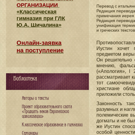
ОРГАНИЗАЦИИ
Перевод с итальян
Редакция перевода
«Классическая
примечания иере
гимназия при ГЛК
Редакция перевода
Ю.А. Шичалина»
унификация термин
и греческих текст
Онлайн-заявка
Противопоставл
Иустин хочет 
на поступление
предметом веры 
Он решительно о
мнению, фальси
(«Апология», I 
рассматривает к
Библиотека
тот самоочеви
христиане обл
приложили столь м
Авторы и тексты
Законность та
Проект образовательного сайта
разумных и нагл
«Тридцать веков Европейской
полемические вы
цивилизации»
догматы и не был
Классическое образование в гимназии
же Иустин спосо
особой ценности
Семинары