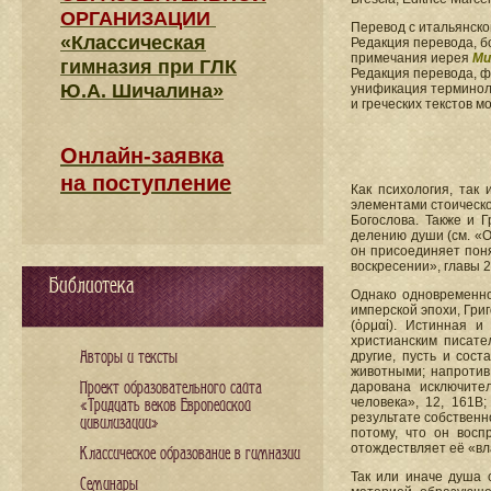
ОРГАНИЗАЦИИ
Перевод с итальянск
«Классическая
Редакция перевода, б
примечания иерея
Ми
гимназия при ГЛК
Редакция перевода, 
Ю.А. Шичалина»
унификация терминоло
и греческих текстов 
Онлайн-заявка
на поступление
Как психология, так 
элементами стоическо
Богослова. Также и Г
делению души (см. «О 
он присоединяет поня
воскресении», главы 2
Библиотека
Однако одновременно
имперской эпохи, Гри
(ὁρμαί). Истинная и
христианским писате
Авторы и тексты
другие, пусть и сос
животными; напротив
Проект образовательного сайта
дарована исключите
человека», 12, 161В
«Тридцать веков Европейской
результате собственн
цивилизации»
потому, что он восп
отождествляет её «вл
Классическое образование в гимназии
Так или иначе душа 
Семинары