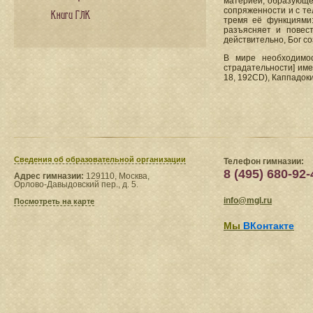
материей, образующе
сопряженности и с те
Книги ГЛК
тремя её функциями:
разъясняет и повес
действительно, Бог со
В мире необходимос
страдательности] име
18, 192CD), Каппадок
Сведения​ об образовательной организации
Телефон гимназии:
8 (495) 680-92-
Адрес гимназии:
129110, Москва,
Орлово-Давыдовский пер., д. 5.
info@mgl.ru
Посмотреть на карте
Мы
ВКонтакте