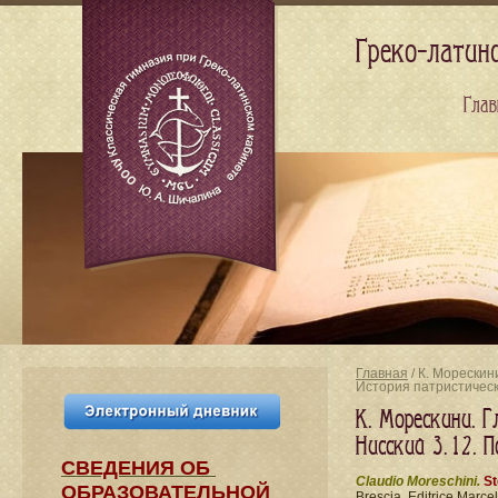
Греко-латин
Глав
Главная
/ К. Морескин
История патристичес
К. Морескини. Г
Нисский 3. 12. 
СВЕДЕНИЯ​ ОБ
Claudio Moreschini.
St
ОБРАЗОВАТЕЛЬНОЙ
Brescia, Editrice Marcel