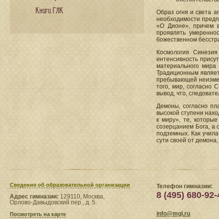
Книги ГЛК
Образ огня и света а
необходимости предпо
«О Дионе», причем в
проявлять умереннос
божественном бесстра
Космология Синезия
интенсивность присут
материального мира 
Традиционным являет
пребывающей неизменн
того, мир, согласно 
вывод, что, следоват
Демоны, согласно пл
высокой ступени нахо
к миру», те, которы
созерцанием Бога, а 
подземных. Как учила
сути своей от демона,
Сведения​ об образовательной организации
Телефон гимназии:
8 (495) 680-92-
Адрес гимназии:
129110, Москва,
Орлово-Давыдовский пер., д. 5.
info@mgl.ru
Посмотреть на карте