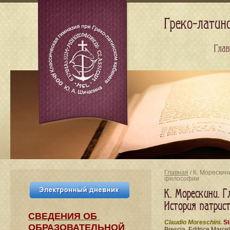
Греко-латин
Глав
Главная
/ К. Морескин
философии
К. Морескини. Г
История патрис
СВЕДЕНИЯ​ ОБ
Claudio Moreschini.
St
ОБРАЗОВАТЕЛЬНОЙ
Brescia, Editrice Marcel