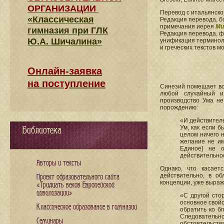
ОРГАНИЗАЦИИ
Перевод с итальянск
«Классическая
Редакция перевода, б
примечания иерея
Ми
гимназия при ГЛК
Редакция перевода, 
Ю.А. Шичалина»
унификация терминоло
и греческих текстов 
Онлайн-заявка
на поступление
Синезий помещает вол
любой случайный и
производство Ума не
порождению:
«И действитель
Ум, как если 
Библиотека
целом ничего 
желание не им
Единое] не 
действительност
Авторы и тексты
Однако, что касает
действительно, в о
Проект образовательного сайта
концепции, уже выра
«Тридцать веков Европейской
цивилизации»
«С другой сто
основное свойс
Классическое образование в гимназии
обратить ко б
Следовательно
Семинары
обстоятельствам