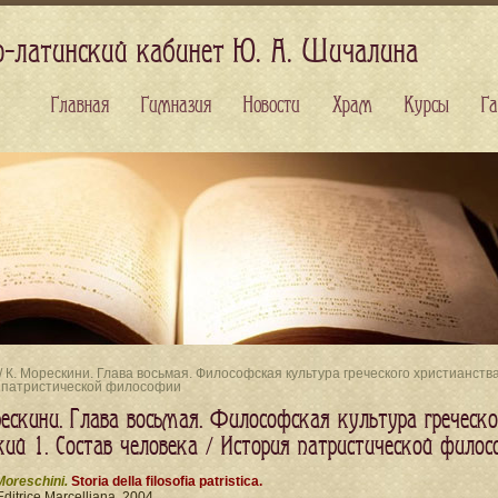
о-латинский кабинет Ю. А. Шичалина
Главная
Гимназия
Новости
Храм
Курсы
Га
/ К. Морескини. Глава восьмая. Философская культура греческого христианства I
 патристической философии
ескини. Глава восьмая. Философская культура греческого
кий 1. Состав человека / История патристической фило
Moreschini.
Storia della filosofia patristica.
Editrice Marcelliana, 2004.