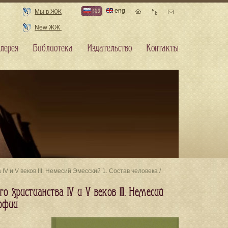
rus
eng
Мы в ЖЖ
New ЖЖ
лерея
Библиотека
Издательство
Контакты
V и V веков III. Немесий Эмесский 1. Состав человека /
 христианства IV и V веков III. Немесий
софии