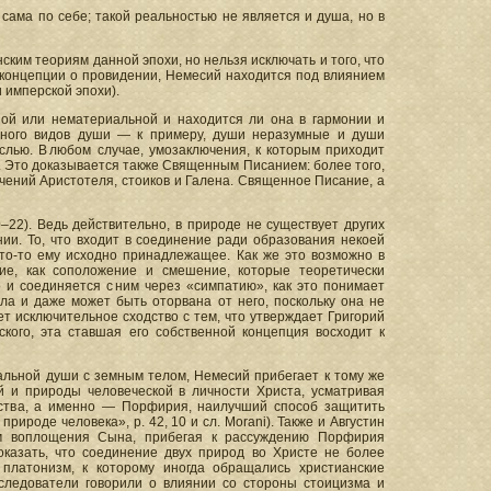
сама по себе; такой реальностью не является и душа, но в
ким теориям данной эпохи, но нельзя исключать и того, что
ах концепции о провидении, Немесий находится под влиянием
 имперской эпохи).
ной или нематериальной и находится ли она в гармонии и
много видов души — к примеру, души неразумные и души
лью. В любом случае, умозаключения, к которым приходит
. Это доказывается также Священным Писанием: более того,
чений Аристотеля, стоиков и Галена. Священное Писание, а
22). Ведь действительно, в природе не существует других
ии. То, что входит в соединение ради образования некоей
что-то ему исходно принадлежащее. Как же это возможно в
е, как соположение и смешение, которые теоретически
 и соединяется с ним через «симпатию», как это понимает
ла и даже может быть оторвана от него, поскольку она не
 исключительное сходство с тем, что утверждает Григорий
ского, эта ставшая его собственной концепция восходит к
льной души с земным телом, Немесий прибегает к тому же
 и природы человеческой в личности Христа, усматривая
нства, а именно — Порфирия, наилучший способ защитить
ироде человека», р. 42, 10 и сл. Morani). Также и Августин
ам воплощения Сына, прибегая к рассуждению Порфирия
казать, что соединение двух природ во Христе не более
платонизм, к которому иногда обращались христианские
следователи говорили о влиянии со стороны стоицизма и