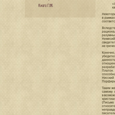
«
Книги ГЛК
к
Некоторы
в рамках
соответс
Вследст
рациона
разумны
Немесий,
свидетел
не грече
Конечно
убедите
данност
отношен
разраба
Платон.
способн
Нисский
Порфир
Таким ж
самому 
в возмо
христиан
(Письмо
относит
неправд
писател