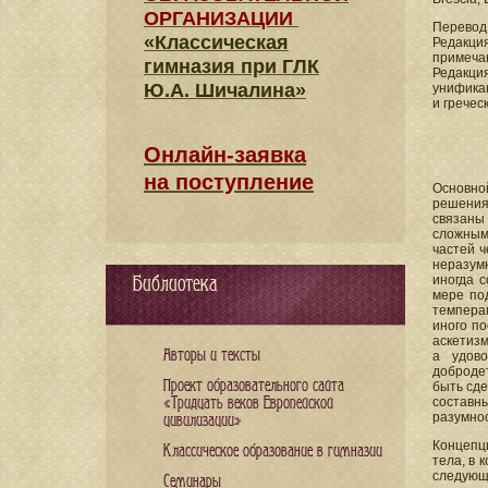
ОРГАНИЗАЦИИ
Перевод
«Классическая
Редакция
примеча
гимназия при ГЛК
Редакци
Ю.А. Шичалина»
унификац
и гречес
Онлайн-заявка
на поступление
Основной
решения
связаны
сложным
частей ч
неразум
Библиотека
иногда с
мере по
темперам
иного по
аскетизм
Авторы и тексты
а удово
добродет
Проект образовательного сайта
быть сде
«Тридцать веков Европейской
составны
разумнос
цивилизации»
Концепци
Классическое образование в гимназии
тела, в 
следующ
Семинары