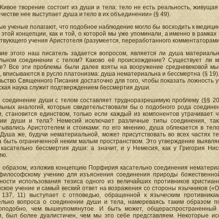
Живое творение состоит из души и тела: тело не есть реальность, живущая 
ачестве нее выступает душа и тело в их объединении» (§ 49).
е ученые полагают, что подобное наблюдение могло бы восходить к медицинс
 этой концепции, как и той, о которой мы уже упоминали, а именно в рамк
твующего учения Аристотеля (разумеется, переработанного комментаторами
вие этого наш писатель задается вопросом, является ли душа материаль
льном соединении с телом? Каково её происхождение? Существует ли 
е? Все эти проблемы были далее взяты на вооружение средневековой мыс
 вписываются в русло платонизма: душа нематериальна и бессмертна (§ 19)
ьство Священного Писания достаточно для того, чтобы показать ложность у
ская наука служит подтверждением бессмертия души.
, соединение души с телом составляет трудноразрешимую проблему (§§ 20–
льных аналогий, которые свидетельствовали бы о подобного рода соединен
и, становится единством, только если каждый из компонентов утрачивает 
ии души и тела? Немесий исключает различные типы соединения, таки
тывались Аристотелем и стоиками: по его мнению, душа облекается в тело
 Душа же, будучи нематериальной, может присутствовать во всех частях те
а быть ограниченной неким малым пространством. Это утверждение выявляет
 касательно бессмертия души: а значит, и у Немесия, как у Григория Нис
ию.
е образом, изложив концепцию Порфирия касательно соединения нематериа
философскому учению для изъяснения соединения природы божественной
жности использования тезиса одного из величайших противников христиа
ское учение и самый веский ответ на возражения со стороны язычников («О пр
 137, 11) выступает с отповедью, обращенной к языческим противник
ельно вопроса о соединении души и тела, намереваясь таким образом по
оподобно, чем вышеупомянутое. И быть может, общераспространенный 
и, был более дуалистичен, чем мы это себе представляем. Некоторые ис