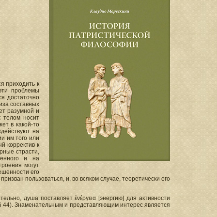
ся приходить к
 эти проблемы
ся достаточно
иза составных
ает разумной и
с телом носит
ет в какой-то
здействуют на
и им того или
й корректив к
рные страсти,
венного и на
троения могут
ешенности его
 призван пользоваться, и, во всяком случае, теоретически его
ельно, душа поставляет ἐνέργεια [энергию] для активности
(§ 44). Знаменательным и представляющим интерес является