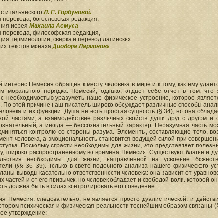
 с итальянского
Л. П. Горбуновой
 перевода, богословская редакция,
ния иерея
Михаила Асмуса
я перевода, философская редакция,
ия терминологии, сверка и перевод латинских
ких текстов монаха
Диодора Ларионова
 интерес Немесия обращен к месту человека в мире и к тому, как ему удает
м морального порядка. Немесий, однако, отдает себе отчет в том, что
 с необходимостью уразуметь наше физическое устроение, которое являет
. По этой причине наш писатель широко обсуждает различные способы анал
еловека и их функций. Душа не есть простая сущность (§ 34), но она облад
ной частями, а взаимодействие различных свойств души друг с другом и 
ознательный, а иногда — бессознательный характер. Неразумная часть мож
дчиняться контролю со стороны разума. Элементы, составляющие тело, во
ент человека, а эмоциональность становится ведущей силой при совершени
ступка. Поскольку страсти необходимы для жизни, это представляет полезны
у, широко распространенному во времена Немесия. Существуют благие и ду
льствия необходимы для жизни, направленной на усвоение божест
ели (§§ 36–39). Только в свете подобного анализа нашего физического ус
ланы выводы касательно ответственности человека: она зависит от уравнов
х частей и от его привычек, но человек обладает и свободой воли, которой он
ть должна быть в силах контролировать его поведение.
я Немесия, следовательно, не является просто дуалистической: и действит
котором психическая и физическая реальности теснейшим образом связаны 
ее утверждение: