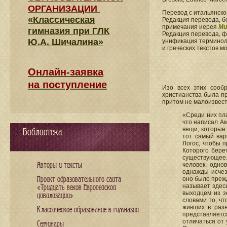
ОРГАНИЗАЦИИ
Перевод с итальянск
«Классическая
Редакция перевода, б
примечания иерея
Ми
гимназия при ГЛК
Редакция перевода, 
Ю.А. Шичалина»
унификация терминоло
и греческих текстов 
Онлайн-заявка
на поступление
Изо всех этих сооб
христианства была п
притом не малоизвест
«Среди них пла
что написал Ам
вещи, которые 
Библиотека
тот самый вар
Логос, чтобы 
Которого бере
существующее. 
Авторы и тексты
человек, одно
однажды исчез
Проект образовательного сайта
оно было прежд
называет здесь
«Тридцать веков Европейской
выходцем из з
цивилизации»
словами то, ч
живших в разн
Классическое образование в гимназии
представляет
отличаться от
Семинары