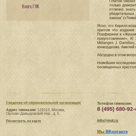
Платон сказал 
только довери
Книги ГЛК
отлично знать
убедительных 
закона” («Тимей
Ясно, что Кирилл иск
притом что издание 
Порфирием в «Жизни 
приуготовление», XI 1
Mélanges J. Daniélou
конкордизма. Амелий 
Абсурдно в этом вопр
Новейшие исследовани
посвященных христоло
Сведения​ об образовательной организации
Телефон гимназии:
8 (495) 680-92-
Адрес гимназии:
129110, Москва,
Орлово-Давыдовский пер., д. 5.
info@mgl.ru
Посмотреть на карте
Мы
ВКонтакте