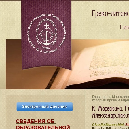
Греко-латин
Глав
Главная
/ К. Морескин
которым пришел Кири
К. Морескини. Г
Александрийски
СВЕДЕНИЯ​ ОБ
Claudio Moreschini.
St
ОБРАЗОВАТЕЛЬНОЙ
Brescia, Editrice Marcel