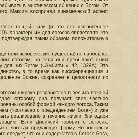
пребывать в мистическом общении с Богом. От
ого Максим воспринял динамический аспект
госах вещей» или (и это его излюбленное
D). Характерным для логосов является то, что
, подтверждая, таким образом, положительную
ещи (или человеческие существа) не свободны.
воим логосом, но если они пребывают с ним
у для них Богом («Амбигвы», 42, 1329А). Это
единство, в то время как дифференциация и
воление Божие, сохраняет в целостности их
огосом широко разработано в весьма важной
даря которому она получает свое частное
рованы особой формой каждого логоса. Таким
ием («согласно с предведением Бога») и уже
быть реализовано в течение жизни; благодаря
рацию. Если Дионисий говорит о логосах,
ит о логосах, придающих форму. Но поскольку
о следует, что они содержатся в Логосе Бога,