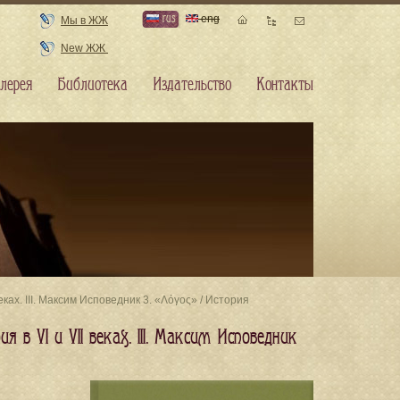
rus
eng
Мы в ЖЖ
New ЖЖ
лерея
Библиотека
Издательство
Контакты
ках. III. Максим Исповедник 3. «Λόγος» / История
 в VI и VII веках. III. Максим Исповедник