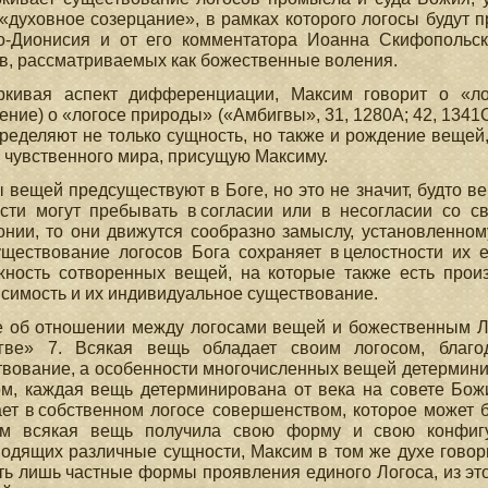
«духовное созерцание», в рамках которого логосы будут 
о-Дионисия и от его комментатора Иоанна Скифопольск
в, рассматриваемых как божественные воления.
ркивая аспект дифференциации, Максим говорит о «ло
ние) о «логосе природы» («Амбигвы», 31, 1280А; 42, 1341С
ределяют не только сущность, но также и рождение вещей
 чувственного мира, присущую Максиму.
 вещей предсуществуют в Боге, но это не значит, будто в
сти могут пребывать в согласии или в несогласии со с
онии, то они движутся сообразно замыслу, установленном
уществование логосов Бога сохраняет в целостности их 
жность сотворенных вещей, на которые также есть произ
симость и их индивидуальное существование.
е об отношении между логосами вещей и божественным Л
гве» 7. Всякая вещь обладает своим логосом, благо
вование, а особенности многочисленных вещей детермини
м, каждая вещь детерминирована от века на совете Бож
ет в собственном логосе совершенством, которое может 
ам всякая вещь получила свою форму и свою конфигу
одящих различные сущности, Максим в том же духе говор
ть лишь частные формы проявления единого Логоса, из этог