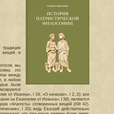
т традиции
х вещей и
огосов, мы
сима; это
вязи между
е, в любом
орые были
иксируются
 от Иоанна», I 34; «О началах», I 2, 2); все
ние на Евангелие от Иоанна», I 38), являются
ную «благость» сотворенных вещей (XIII 42).
ические», I 20): ведь Евагрий действительно
тверждая, что при конце времен будет иметь