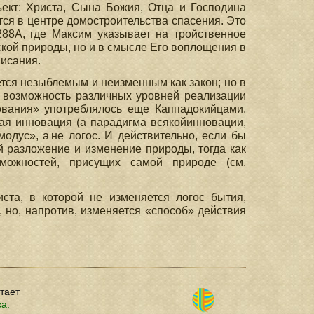
ъект: Христа, Сына Божия, Отца и Господина
тся в центре домостроительства спасения. Это
88А, где Максим указывает на тройственное
кой природы, но и в смысле Его воплощения в
Писания.
ется незыблемым и неизменным как закон; но в
т возможность различных уровней реализации
вания» употреблялось еще Каппадокийцами,
кая инновация (а парадигма всякойинновации,
одус», а не логос. И действительно, если бы
й разложение и изменение природы, тогда как
можностей, присущих самой природе (см.
ста, в которой не изменяется логос бытия,
 но, напротив, изменяется «способ» действия
отает
ка.