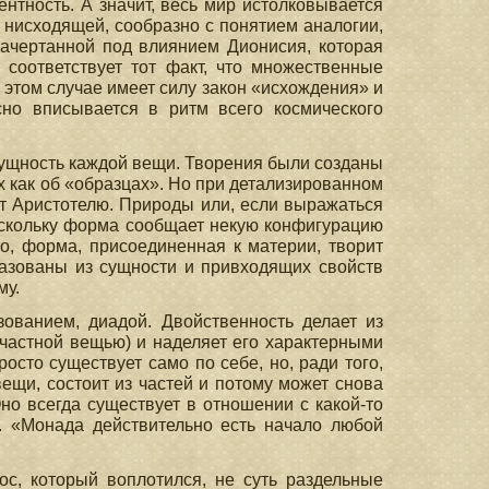
ентность. А значит, весь мир истолковывается
о нисходящей, сообразно с понятием аналогии,
 начертанной под влиянием Дионисия, которая
 соответствует тот факт, что множественные
 этом случае имеет силу закон «исхождения» и
сно вписывается в ритм всего космического
сущность каждой вещи. Творения были созданы
х как об «образцах». Но при детализированном
ет Аристотелю. Природы или, если выражаться
оскольку форма сообщает некую конфигурацию
о, форма, присоединенная к материи, творит
разованы из сущности и привходящих свойств
му.
ованием, диадой. Двойственность делает из
й частной вещью) и наделяет его характерными
осто существует само по себе, но, ради того,
ещи, состоит из частей и потому может снова
но всегда существует в отношении с какой-то
а. «Монада действительно есть начало любой
ос, который воплотился, не суть раздельные