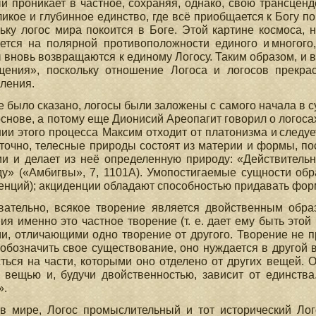
й проникает в частное, сохраняя, однако, свою трансценд
ликое и глубинное единство, где всё приобщается к Богу п
ьку логос мира покоится в Боге. Этой картине космоса,
ется на полярной противоположности единого и многого,
 вновь возвращаются к единому Логосу. Таким образом, и в
щения», поскольку отношение Логоса и логосов прекра
ления.
е было сказано, логосы были заложены с самого начала в 
основе, а потому еще Дионисий Ареопагит говорил о логоса
ии этого процесса Максим отходит от платонизма и следу
точно, телесные природы состоят из материи и формы, п
и и делает из неё определенную природу: «Действительн
у» («Амбигвы», 7, 1101А). Умопостигаемые сущности об
енций); акциденции обладают способностью придавать фор
вательно, всякое творение является двойственным образ
ия именно это частное творение (т. е. дает ему быть это
и, отличающими одно творение от другого. Творение не пр
обозначить свое существование, оно нуждается в другой в
ться на части, которыми оно отделено от других вещей. О
 вещью и, будучи двойственностью, зависит от единств
».
в мире, Логос промыслительный и тот исторический Лог