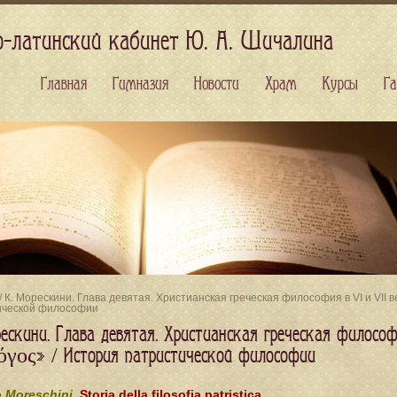
о-латинский кабинет Ю. А. Шичалина
Главная
Гимназия
Новости
Храм
Курсы
Га
/ К. Морескини. Глава девятая. Христианская греческая философия в VI и VII ве
ической философии
ескини. Глава девятая. Христианская греческая философия
όγος» / История патристической философии
 Moreschini.
Storia della filosofia patristica.