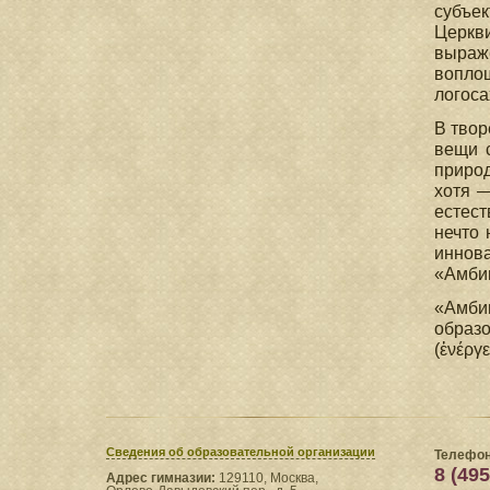
субъек
Церкви
выраж
воплощ
логоса
В твор
вещи с
приро
хотя —
естест
нечто 
иннов
«Амбиг
«Амби
образо
(ἐνέργ
Сведения​ об образовательной организации
Телефон
8 (495
Адрес гимназии:
129110, Москва,