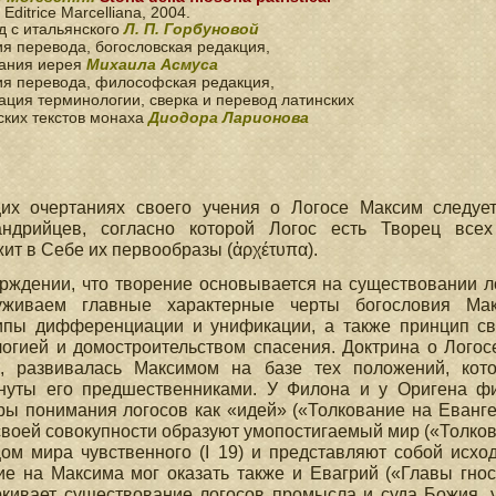
 Editrice Marcelliana, 2004.
д с итальянского
Л. П. Горбуновой
я перевода, богословская редакция,
ания иерея
Михаила Асмуса
ия перевода, философская редакция,
ция терминологии, сверка и перевод латинских
ских текстов монаха
Диодора Ларионова
их очертаниях своего учения о Логосе Максим следуе
андрийцев, согласно которой Логос есть Творец все
ит в Себе их первообразы (ἀρχέτυπα).
рждении, что творение основывается на существовании л
уживаем главные характерные черты богословия Мак
ипы дифференциации и унификации, а также принцип с
огией и домостроительством спасения. Доктрина о Логос
е, развивалась Максимом на базе тех положений, кот
нуты его предшественниками. У Филона и у Оригена ф
ы понимания логосов как «идей» («Толкование на Евангелие
своей совокупности образуют умопостигаемый мир («Толкова
ом мира чувственного (I 19) и представляют собой исход
е на Максима мог оказать также и Евагрий («Главы гност
кивает существование логосов промысла и суда Божия, у