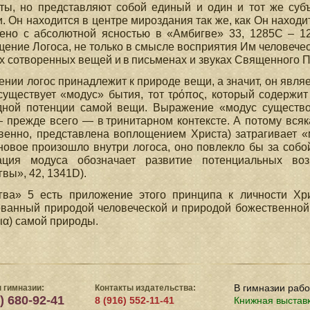
ты, но представляют собой единый и один и тот же суб
. Он находится в центре мироздания так же, как Он находи
ено с абсолютной ясностью в «Амбигве» 33, 1285С – 12
ение Логоса, не только в смысле восприятия Им человечес
х сотворенных вещей и в письменах и звуках Священного 
ении логос принадлежит к природе вещи, а значит, он явля
уществует «модус» бытия, тот τρόπος, который содержи
дной потенции самой вещи. Выражение «модус существо
 прежде всего — в тринитарном контексте. А потому вся
венно, представлена воплощением Христа) затрагивает «м
новое произошло внутри логоса, оно повлекло бы за собо
ация модуса обозначает развитие потенциальных воз
вы», 42, 1341D).
гва» 5 есть приложение этого принципа к личности Хри
ванный природой человеческой и природой божественной,
εια) самой природы.
В гимназии раб
 гимназии:
Контакты издательства:
) 680-92-41
8 (916) 552-11-41
Книжная выстав