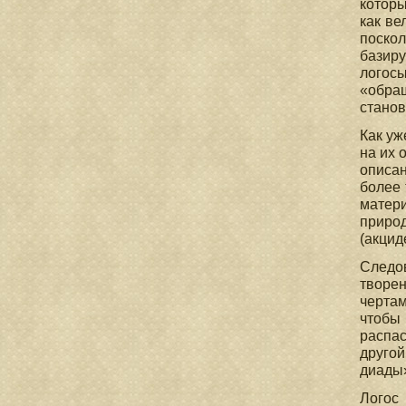
которы
как ве
поскол
базиру
логосы
«обра
станов
Как уж
на их 
описан
более 
матери
природ
(акцид
Следо
творен
чертам
чтобы 
распас
другой
диады
Логос 