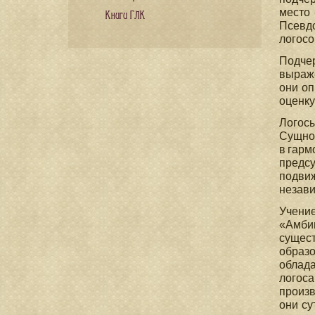
место 
Книги ГЛК
Псевд
логосо
Подче
выраже
они оп
оценку
Логосы
Сущно
в гарм
предс
подви
незави
Учени
«Амби
сущест
образо
облада
логос
произв
они су