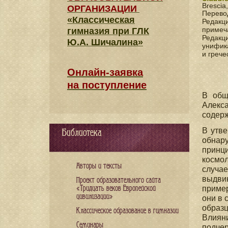
Brescia,
ОРГАНИЗАЦИИ
Перево
«Классическая
Редакци
примеч
гимназия при ГЛК
Редакц
Ю.А. Шичалина»
унифика
и грече
Онлайн-заявка
на поступление
В общ
Алекс
содерж
В утве
Библиотека
обнар
принц
космол
Авторы и тексты
случа
выдви
Проект образовательного сайта
«Тридцать веков Европейской
пример
цивилизации»
они в 
образц
Классическое образование в гимназии
Влияни
Семинары
подчер