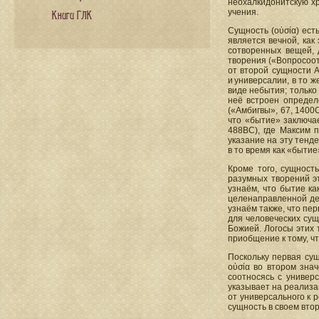
неохалкидонитскую хр
учения.
Книги ГЛК
Сущность (οὐσία) ест
является вечной, как
сотворенных вещей, 
творения («Вопросоот
от второй сущности А
и универсалии, в то 
виде небытия; только 
неё встроен определ
(«Амбигвы», 67, 1400
что «бытие» заключае
488ВС), где Максим 
указание на эту тенд
в то время как «быти
Кроме того, сущност
разумных творений эт
узнаём, что бытие к
целенаправленной де
узнаём также, что пер
для человеческих сущ
Божией. Логосы этих 
приобщение к тому, чт
Поскольку первая сущ
οὐσία во втором зна
соотносясь с универ
указывает на реализа
от универсального к р
сущность в своем вто