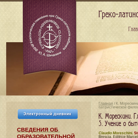
Греко-латин
Глав
Главная
/ К. Морескин
патристической фил
К. Морескини. Г
5. Учение о бы
СВЕДЕНИЯ​ ОБ
Claudio Moreschini.
St
ОБРАЗОВАТЕЛЬНОЙ
Brescia, Editrice Marcel