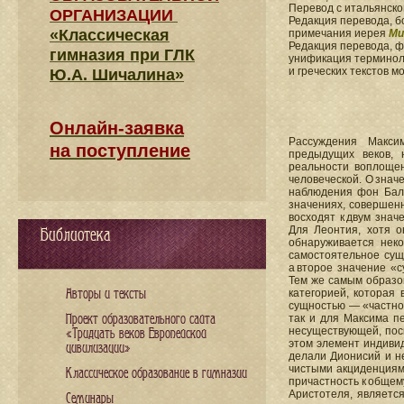
Перевод с итальянск
ОРГАНИЗАЦИИ
Редакция перевода, б
«Классическая
примечания иерея
Ми
Редакция перевода, 
гимназия при ГЛК
унификация терминоло
и греческих текстов 
Ю.А. Шичалина»
Онлайн-заявка
Рассуждения Макси
на поступление
предыдущих веков, 
реальности воплощен
человеческой. О знач
наблюдения фон Баль
значениях, совершенн
восходят к двум зна
Для Леонтия, хотя о
Библиотека
обнаруживается неко
самостоятельное сущ
а второе значение «с
Тем же самым образо
Авторы и тексты
категорией, которая 
сущностью — «частной
Проект образовательного сайта
так и для Максима п
несуществующей, пос
«Тридцать веков Европейской
этом элемент индивид
цивилизации»
делали Дионисий и не
чистыми акциденциями
Классическое образование в гимназии
причастность к общем
Аристотеля, являетс
Семинары