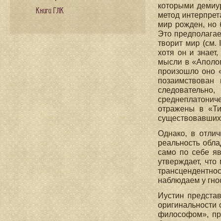
которыми демиу
Книги ГЛК
метод интерпрета
мир рожден, но 
Это предполагае
творит мир (см.
хотя он и знает
мысли в «Аполог
произошло оно «
позаимствован 
следовательно
среднеплатониче
отражены в «Ти
существовавших
Однако, в отлич
реальность обла
само по себе яв
утверждает, что
трансцендентнос
наблюдаем у гно
Иустин представ
оригинальности 
философом», при