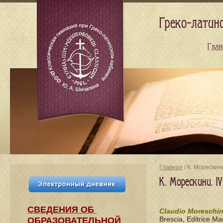
Греко-латин
Глав
Главная
/ К. Морескин
К. Морескини. I
СВЕДЕНИЯ​ ОБ
Claudio Moreschin
Brescia, Editrice Ma
ОБРАЗОВАТЕЛЬНОЙ