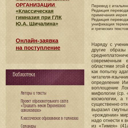
ОРГАНИЗАЦИИ
Перевод с итальян
Редакция перевода
«Классическая
примечания иере
гимназия при ГЛК
Редакция перевода
Ю.А. Шичалина»
унификация термин
и греческих текст
Онлайн-заявка
Наряду с учени
на поступление
другие образы
среднеплатон
современным е
областями этой 
как попытку ада
Библиотека
читателя-язычни
определение Иис
воплощение Лог
Авторы и тексты
мифологии (ср. 
космологии, а 
Проект образовательного сайта
существенно отхо
«Тридцать веков Европейской
выразил смутным
цивилизации»
«рождении» мира
Классическое образование в гимназии
надо отнести к 
из «Тимея» (41
Семинары