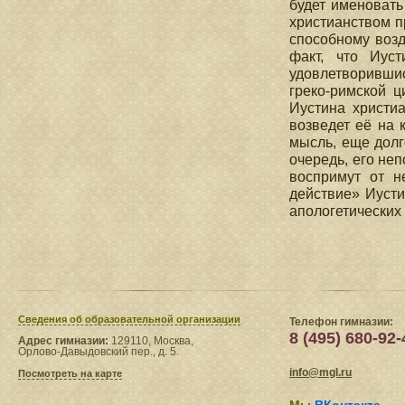
будет именовать
христианством п
способному возд
факт, что Иус
удовлетворившис
греко-римской 
Иустина христиа
возведет её на 
мысль, еще долг
очередь, его не
воспримут от н
действие» Иусти
апологетических 
Сведения​ об образовательной организации
Телефон гимназии:
8 (495) 680-92-
Адрес гимназии:
129110, Москва,
Орлово-Давыдовский пер., д. 5.
info@mgl.ru
Посмотреть на карте