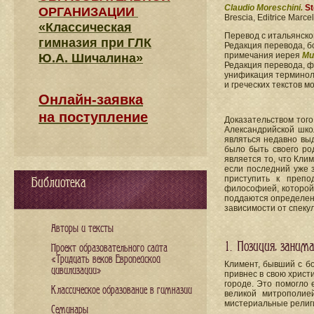
Claudio Moreschini.
St
ОРГАНИЗАЦИИ
Brescia, Editrice Marcel
«Классическая
Перевод с итальянск
гимназия при ГЛК
Редакция перевода, б
примечания иерея
Ми
Ю.А. Шичалина»
Редакция перевода, 
унификация терминоло
и греческих текстов 
Онлайн-заявка
на поступление
Доказательством того
Александрийской шко
являться недавно вы
было быть своего ро
является то, что Кли
если последний уже 
приступить к препо
Библиотека
философией, которой
поддаются определени
зависимости от спеку
Авторы и тексты
1. Позиция, зани
Проект образовательного сайта
«Тридцать веков Европейской
Климент, бывший с бо
цивилизации»
привнес в свою христ
городе. Это помогло 
Классическое образование в гимназии
великой митрополие
мистериальные религи
Семинары