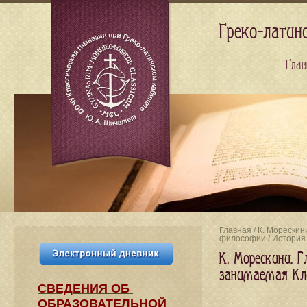
Греко-латин
Глав
Главная
/ К. Морескин
философии / История
К. Морескини. Г
занимаемая Кл
СВЕДЕНИЯ​ ОБ
ОБРАЗОВАТЕЛЬНОЙ