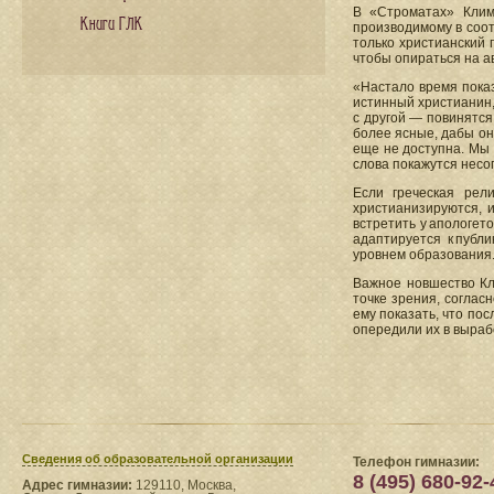
В «Строматах» Клим
Книги ГЛК
производимому в соот
только христианский г
чтобы опираться на а
«Настало время показ
истинный христианин,
с другой — повинятся
более ясные, дабы он
еще не доступна. Мы 
слова покажутся несо
Если греческая рел
христианизируются, 
встретить у апологет
адаптируется к публ
уровнем образования
Важное новшество Кли
точке зрения, согла
ему показать, что по
опередили их в вырабо
Сведения​ об образовательной организации
Телефон гимназии:
8 (495) 680-92-
Адрес гимназии:
129110, Москва,