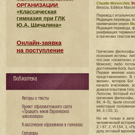
Claudio Moreschini.
St
ОРГАНИЗАЦИИ
Brescia, Editrice Marcel
«Классическая
Перевод с итальянск
гимназия при ГЛК
Редакция перевода, б
примечания иерея
Ми
Ю.А. Шичалина»
Редакция перевода, 
унификация терминоло
и греческих текстов 
Онлайн-заявка
на поступление
Греческие философы 
познания истины: либ
что они «похитили» у
Моисея); либо пото
достоянием Бога, был
Первое мнение нахо
представлениях». В 
Библиотека
жизни», которое Бог
начало в человеке, 
доказательством того
Логосом, Который ес
Авторы и тексты
греческие философы,
94, 4–5), были спос
Проект образовательного сайта
некоторые положения
94, 3; I 20, 1).
«Тридцать веков Европейской
цивилизации»
Но не только в акте
человеческой истории
Классическое образование в гимназии
2; I 87, 2; VI 154, 1
духу, который вдохнов
Семинары