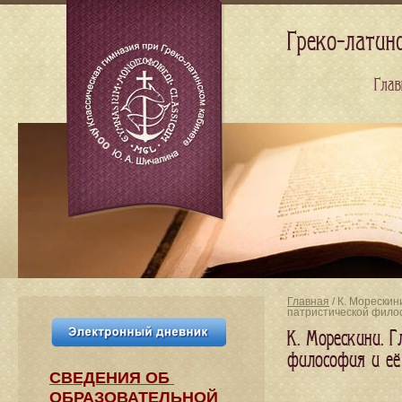
Греко-латин
Глав
Главная
/ К. Морескин
патристической фил
К. Морескини. Г
философия и её
СВЕДЕНИЯ​ ОБ
ОБРАЗОВАТЕЛЬНОЙ