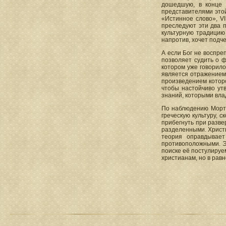
дошедшую, в конце 
представителями этой
«Истинное слово», VI 
преследуют эти два п
культурную традицию
напротив, хочет подче
А если Бог не воспре
позволяет судить о 
котором уже говорило
является отражением 
произведением котор
чтобы настойчиво утв
знаний, которыми вла
По наблюдению Мортл
греческую культуру, 
прибегнуть при разве
разделенными. Христиа
теория оправдывает
противоположными. Эт
поиске её постулируе
христианам, но в рав