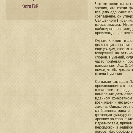
Что же касается так 
Книги ГЛК
зрения, что среди ф
всецело одобряет пл
совпадение, он утвер
Священного Писания. 
высказывалась Иуст
наблюдавшееся между
происхождение грече
Однако Климент в сво
целях к цитированию 
еще увидим, оказал о
говорящий на аттиче
споров. Нумений, суд
часто прибегая к про
напоминает Исх. 3, 14
есмь», чтобы доказат
мысли Нумения.
Согласно взглядам Л
произведение которо
в качестве отповеди,
намерение дать отпов
в данном конкретном
возникшей и незаконн
законы. Однако этот
свойственна одна и 
греческую культуру не
древних по сравнению
к древностям, причем
персидской и индийск
логосе: философски