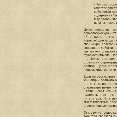
«Потому пророк
качестве умес
себе некое со
содержания “ч
И делалось это
истины, после 
Цельс, напротив, з
психологическую инте
42). А вместе с тем
«простейшие мифы» (I
свои мифы аллегориче
совершает действия о
так как они слишком 
глубокого смысла. По
что Цельс не ставил 
стремился опровергну
религий. Цельс, к пр
лишить христианство 
Если мы рассмотрим п
концепции великого 
что божественное от
откровения неким на
Священного Писания, 
наделить этот текс
литература. Но в да
экзегетическими при
аллегоризирует сакра
Откровение, содержа
таинства сводятся к