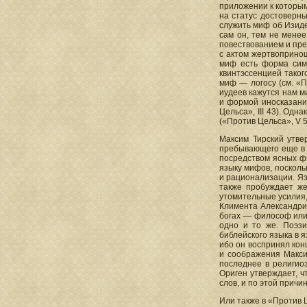
приложении к которым
на статус достоверн
служить миф об Изиде
сам он, тем не менее
повествованием и пре
с актом жертвопринош
миф есть форма сим
квинтэссенцией таког
миф — логосу (см. «Пр
иудеев кажутся нам м
и формой иносказания
Цельса», III 43). Од
(«Против Цельса», V 
Максим Тирский утве
пребывающего еще в д
посредством ясных фи
языку мифов, посколь
и рационализации. Яз
также пробуждает же
утомительные усилия,
Климента Александрийс
богах — философ или 
одно и то же. Поэз
библейского языка в 
ибо он воспринял кон
и соображения Макси
последнее в религио
Ориген утверждает, ч
слов, и по этой прич
Или также в «Против Ц