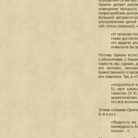
определяется им как 
Ориген делает разл
освещения процесса 
пифагорейские доктри
большей авторитетнос
употреблению целой 
τοῖς τύποις εἰσαγωγή),
«И пророки пол
также достигли
что видели ап
пожелали бы ув
Потому Ориген естес
с обезьянами, с бара
таинств, мы, однако, 
его интерес, сконц
божественного откров
его гомилиях. Так, в 
«погрузиться в
5); «все запи
таинств» (X 4)
экзегетических
что всё исполне
Этими словами Ориген
6–8 и сл.):
«Мудрость же 
премудрость Бо
познал…».