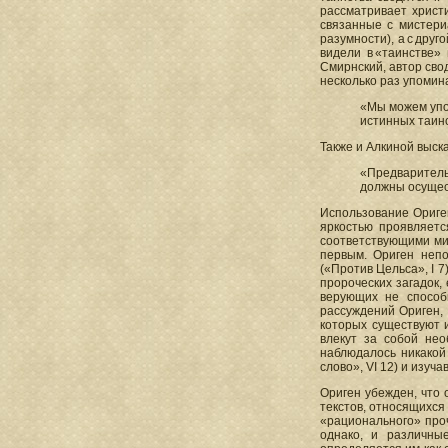
рассматривает христи
связанные с мистериа
разумности), а с дру
видели в «таинстве»
Смирнский, автор сво
несколько раз упомина
«Мы можем упо
истинных таинс
Также и Алкиной выска
«Предваритель
должны осущес
Использование Ориге
яркостью проявляетс
соответствующими ми
первым. Ориген непо
(«Против Цельса», I 7
пророческих загадок,
верующих не способ
рассуждений Ориген, 
которых существуют 
влекут за собой нео
наблюдалось никакой
слово», VI 12) и изу
Ориген убежден, что 
текстов, относящихся
«рационального» проч
однако, и различные