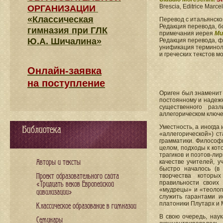
Brescia, Editrice Marcel
ОРГАНИЗАЦИИ
«Классическая
Перевод с итальянск
Редакция перевода, б
гимназия при ГЛК
примечания иерея
Ми
Ю.А. Шичалина»
Редакция перевода, 
унификация терминоло
и греческих текстов 
Онлайн-заявка
на поступление
Ориген был знаменит 
постоянному и надежн
существенного раз
аллегорическом ключе
Уместность, а иногда
Библиотека
«аллегорической») с
грамматики. Философи
целом, подходы к кот
трагиков и поэтов-ли
Авторы и тексты
качестве учителей, 
быстро началось (в
Проект образовательного сайта
творчества которы
правильности своих
«Тридцать веков Европейской
«мудрецы» и «теологи
цивилизации»
служить гарантами и
платоники Плутарх и 
Классическое образование в гимназии
В свою очередь, наука
Семинары