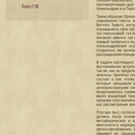
сконцентрировалась
противоречащих друг 
Книги ГЛК
Александрии и в Перг
Таким образом, Ориге
сакрального текста:
Ветхого Завета, кот
оправдывать свои про
тех персонажей, тех в
желание именно так 
первый прибегал к по
Александрийский осу
созданных им произв
рассуждениям опреде
В задачи настоящего 
выстраивание антропо
так же, как за преде
экзегезы Оригена) те
состоит в том, чтоб
которые связывали е
антихристианским пи
возделывалось такими
много концепций Ори
средним платонизмом,
нас рассмотрения экз
Плутарх был, согласн
должна была основы
метафорическая и а
менталитету заурядн
философствованию. За
скрывает их, защища