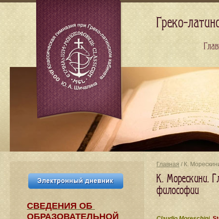
Греко-латин
Глав
Главная
/ К. Морескин
К. Морескини. Г
философии
СВЕДЕНИЯ​ ОБ
ОБРАЗОВАТЕЛЬНОЙ
Claudio Moreschini.
St