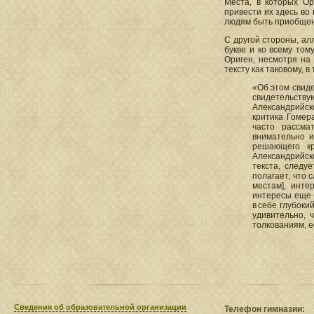
Места, в которых О
привести их здесь во
людям быть приобщенны
С другой стороны, ал
букве и ко всему том
Ориген, несмотря на
тексту как таковому, 
«Об этом свиде
свидетельствую
Александрийск
критика Гомера
часто рассма
внимательно и
решающего кр
Александрийско
текста, следу
полагает, что 
местам], инте
интересы еще б
в себе глубок
удивительно, 
толкованиям, е
Сведения​ об образовательной организации
Телефон гимназии: