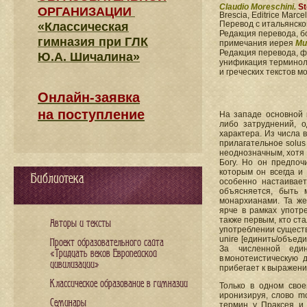
Claudio Moreschini.
St
ОРГАНИЗАЦИИ
Brescia, Editrice Marcel
Перевод с итальянск
«Классическая
Редакция перевода, б
гимназия при ГЛК
примечания иерея
Ми
Редакция перевода, 
Ю.А. Шичалина»
унификация терминоло
и греческих текстов 
Онлайн-заявка
на поступление
На западе основной 
либо затруднений, о
характера. Из числа 
прилагательное solus
неоднозначным, хотя 
Богу. Но он предпочи
которым он всегда и
Библиотека
особенно настаивает
объясняется, быть 
монархианами. Та же
ярче в рамках употр
также первым, кто ст
Авторы и тексты
употреблении существи
unire [единить/объед
Проект образовательного сайта
За численной един
«Тридцать веков Европейской
в монотеистическую 
цивилизации»
прибегает к выражению
Классическое образование в гимназии
Только в одном свое
иронизируя, слово mo
Семинары
термин у Праксея и