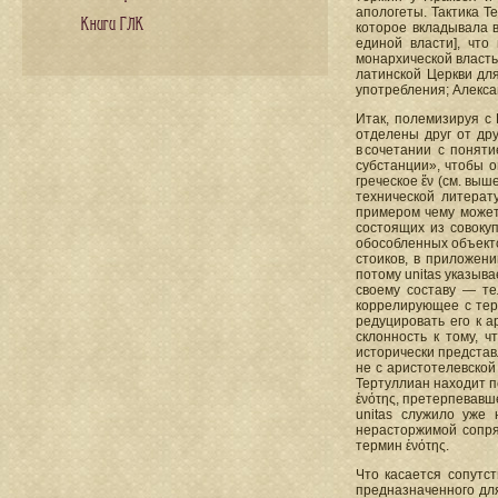
апологеты. Тактика Т
Книги ГЛК
которое вкладывала в
единой власти], что 
монархической власть
латинской Церкви дл
употребления; Алекса
Итак, полемизируя с 
отделены друг от дру
в сочетании с поняти
субстанции», чтобы о
греческое ἕν (см. выш
технической литерат
примером чему может 
состоящих из совокуп
обособленных объекто
стоиков, в приложени
потому unitas указыва
своему составу — тел
коррелирующее с тер
редуцировать его к 
склонность к тому, 
исторически представ
не с аристотелевской
Тертуллиан находит по
ἑνότης, претерпевавш
unitas служило уже
нерасторжимой сопря
термин ἑνότης.
Что касается сопутст
предназначенного для