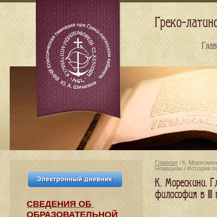
Греко-латин
Глав
Главная
/ К. Морескин
Новациан / История 
К. Морескини. Г
философия в III
СВЕДЕНИЯ​ ОБ
ОБРАЗОВАТЕЛЬНОЙ