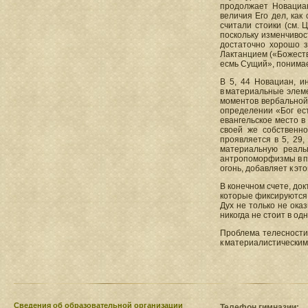
продолжает Новациан
величия Его дел, как 
считали стоики (см. 
поскольку изменчивос
достаточно хорошо з
Лактанцием («Божестве
есмь Сущий», понимае
В 5, 44 Новациан, инт
в материальные элеме
моментов вербальной 
определении «Бог ест
евангельское место в
своей же собственн
проявляется в 5, 29,
материальную реальн
антропоморфизмы в при
огонь, добавляет к этом
В конечном счете, до
которые фиксируются 
Дух не только не ока
никогда не стоит в од
Проблема телесности 
к материалистическим 
Сведения​ об образовательной организации
Телефон гимназии: