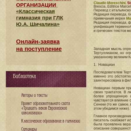
Claudio Moreschini.
St
ОРГАНИЗАЦИИ
Brescia, Editrice Marcel
Перевод с итальянск
«Классическая
Редакция перевода, б
гимназия при ГЛК
примечания иерея
Ми
Редакция перевода, 
Ю.А. Шичалина»
унификация терминоло
и греческих текстов 
Онлайн-заявка
на поступление
Западная мысль опре
Тертуллианом, но огр
указанному великим 
1. Новациан
Последователем Терт
Библиотека
именно это обстояте
заинтересована в фил
Новациан первым приб
своих трактатов. В л
Авторы и тексты
более упрощенную 
чувствуется влияние
Проект образовательного сайта
Сенеки (то же самое,
«Тридцать веков Европейской
этом убедимся ниже).
цивилизации»
Главное произведение
писатель снабжает ис
Классическое образование в гимназии
была проявлена вера 
описание совершенств
Семинары