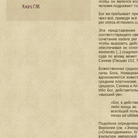
чтобы он являлся его
человек подражает том
Книги ГЛК
Бог же пребывает пре
чрез всё, приводя всё в
per omnia et movens cun
Эти представления 
соответствующего сви
сочетание vadere per
чтобы выразить дейс
обеспечивая их спло
elementis [...] coagme
судя по всему, может 
Сенеке (Письмо 102, 7
Божественная сущност
силы Бога, Новациан
вдохновляется извес
среднем платонизме, 
Цицерон, Сенека и Апу
Ибо Бог, действитель
«высший ум»:
«Бог, в действ
либо конца во
всеобщей польз
nexas ad utilit
Подобное определение
Вергилия (см. «Энеид
(«О благодеяниях», I
в культуре имперской