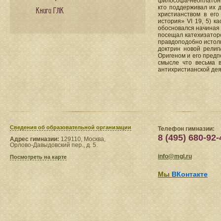
философа-неоплатони
кто поддерживал их д
Книги ГЛК
христианством в ег
история» VI 19, 5) к
обосновался начиная 
посещал катехизатор
правдоподобно истолк
доктрин новой религ
Оригеном и его предп
смысле что весьма 
антихристианской дея
Сведения​ об образовательной организации
Телефон гимназии:
8 (495) 680-92-
Адрес гимназии:
129110, Москва,
Орлово-Давыдовский пер., д. 5.
info@mgl.ru
Посмотреть на карте
Мы
ВКонтакте