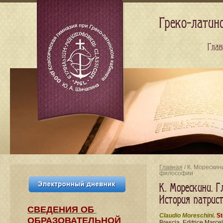
Греко-латин
Глав
Главная
/ К. Морескин
философии
К. Морескини. Г
История патрис
СВЕДЕНИЯ​ ОБ
Claudio Moreschini.
St
ОБРАЗОВАТЕЛЬНОЙ
Brescia, Editrice Marcel