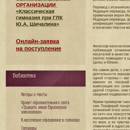
ОРГАНИЗАЦИИ
Перевод с итальянск
«Классическая
Редакция перевода, б
примечания иерея
Ми
гимназия при ГЛК
Редакция перевода, 
Ю.А. Шичалина»
унификация терминоло
и греческих текстов 
Онлайн-заявка
Философ-неоплатони
на поступление
публикация сочинен
писателей в качестве
охотно помещают в од
Цельс и Юлиан.
На самом деле, с уче
деятельности оказыва
Библиотека
одной стороны — как
именно из писаний 
композиции его сочи
другой стороны, нам 
Авторы и тексты
сведения подвергаютс
Ярким примером тако
Проект образовательного сайта
сам Порфирий предпо
«Тридцать веков Европейской
сочинений этого неоп
цивилизации»
но зато она присутст
находившийся в это в
Классическое образование в гимназии
по вере, и из чувств
обвинений в адрес ре
Семинары