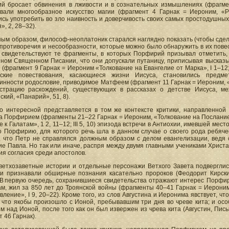
й бросает обвинения в лживости и в сознательных измышлениях (фрагмент
овали многообразное искусство магии (фрагмент 4 Гарнак = Иероним, «Р
ись употребить во зло наивность и доверчивость своих самых простодушны
», 2, 28–32).
ным образом, философ-неоплатоник старался наглядно показать (чтобы сдел
противоречия и несообразности, которые можно было обнаружить в их пове
 свидетельствуют те фрагменты, в которых Порфирий призывал отметить,
нном Священном Писании, что они допускали путаницу, приписывая высказыв
е (фрагмент 9 Гарнак = Иероним «Толкование на Евангелие от Марка», I 1–12;
ьские повествования, касающиеся жизни Иисуса, становились пред
инности родословие, приводимое Матфеем (фрагмент 11 Гарнак = Иероним, «То
страцию расхождений, существующих в рассказах о детстве Иисуса, м
кий, «Панарий», 51, 8).
о интересной представляется в том же контексте критики, направленной
а Порфирием (фрагменты 21–22 Гарнак = Иероним, «Толкование на Послание к
 к Галатам», 1 2, 11–12; III 5, 10) эпизода встречи в Антиохии, имевшей мест
о Порфирию, для которого речь шла в данном случае о своего рода ребячес
, что Петр не справлялся должным образом с делом евангелизации, ведя 
е Павла. Но так или иначе, распря между двумя главными учениками Христа
ия согласия среди апостолов.
 ветхозаветные истории и отдельные персонажи Ветхого Завета подвергли
ки признавали обширные познания касательно пророков (Феодорит Кирский
 В первую очередь, сохранившиеся свидетельства отражают интерес Порфир
м, жил за 850 лет до Троянской войны (фрагменты 40–41 Гарнак = Иероним
вление», I 9, 20–22). Кроме того, из слов Августина и Иеронима явствует, 
, что якобы произошло с Ионой, пребывавшим три дня во чреве кита; и о
 над Ионой, после того как он был извержен из чрева кита (Августин, Пись
 46 Гарнак).