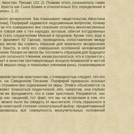
 Августин, Письмо 102, 2). Помимо этого, сохранилось также
Христа как Сына Божия и относительно Его определения в
на», 1, 2).
чного воскресения. Как показывают свидетельства Августина
арнак), Порфирий задавался недоуменным вопросом, почему
так что совершенно вне спасения остались многочисленные
е говоря уже о тех народах, которые, обитая в отдаленных
 стать слушателями Моисея и пророков. Кроме того, еще в
= фрагмент 92 Гарнак), проводилось сопоставление между
вух могло бы служить образом для конечного воскресения
 Христа, в силу его совершенно особенной человеческой
есение Лазаря не могло бы послужить образцом для будущего
ыло затронуто тлением, начав разлагаться, что и случается с
ает в качестве противоречащих всецело блаженной и чистой
сший вкушал пищу и показывал ученикам раны, сохранившиеся
рием против христианства, с очевидностью следует, что его
ся, на Священном Писании. Порфирий прекрасно осознал
о отражено все содержание их веры. Этим и объясняется та
может показаться педантичной, ибо, напротив, она глубоко
ом же фундаменте, что и сами христиане. Разумеется, нас
 нас сведений, тот факт, что мы не встречаем в том, что
о можно было бы ожидать от мыслителя, столь серьезного в
л до некоторой степени сознательный выбор, продиктованный
ровалась вся совокупность вероучительных положений