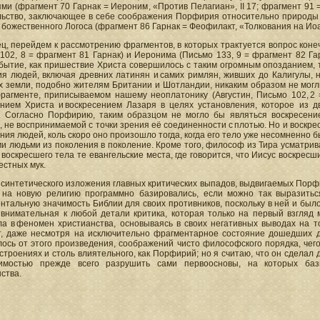
ми (фрагмент 70 Гарнак = Иероним, «Против Пелагиан», II 17; фрагмент 91 =
льство, заключающее в себе соображения Порфирия относительно природы 
 божественного Логоса (фрагмент 86 Гарнак = Феофилакт, «Толкования на Иоан
ц, перейдем к рассмотрению фрагментов, в которых трактуется вопрос коне
 102, 8 = фрагмент 81 Гарнак) и Иеронима (Письмо 133, 9 = фрагмент 82 Г
обытие, как пришествие Христа совершилось с таким огромным опозданием, 
я людей, включая древних латинян и самих римлян, живших до Калигулы, н
х земли, подобно жителям Британии и Шотландии, никаким образом не могли
рагменте, приписываемом нашему неоплатонику (Августин, Письмо 102, 2 
ением Христа и воскресением Лазаря в целях установления, которое из д
. Согласно Порфирию, таким образцом не могло бы являться воскресение
 не воспринимаемой с точки зрения её соединенности с плотью. Но и воскр
ния людей, коль скоро оно произошло тогда, когда его тело уже несомненно б
 людьми из поколения в поколение. Кроме того, философ из Тира усматрив
воскресшего тела те евангельские места, где говорится, что Иисус воскре
рестных мук.
 синтетического изложения главных критических выпадов, выдвигаемых Порфи
 на новую религию программно базировались, если можно так выразить
тальную значимость Библии для своих противников, поскольку в ней и был
 внимательная к любой детали критика, которая только на первый взгляд 
ла в феномен христианства, основываясь в своих негативных выводах на т
т, даже несмотря на исключительно фрагментарное состояние дошедших до
ось от этого произведения, соображений чисто философского порядка, чег
строениях и столь влиятельного, как Порфирий; но я считаю, что он сдела
имостью прежде всего разрушить сами первоосновы, на которых бази
ства.