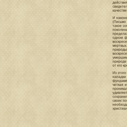
действия
свидете
качестве
И наконе
(Письмо
такое с
поколени
предела
одном ф
воскрес
мертвых
природы,
воскресе
умершими
природе 
от его к
Из этого
нападки
фундамен
четкая и
проника
удивляе
сохранил
своих по
необход
христиан