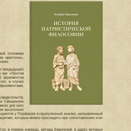
кой полемики
в христиан»,
ниях.
на предыдущих
м как «Против
46 фрагментов
ого, в случае
 фрагментами,
свидетельств,
иан Священное
жили для него
ии касательно
ращаются у Порфирия в скрупулезный анализ, направленный
иворечия, которые можно проследить при сопоставлении этих
ся, в первую очередь, авторы Евангелий, в адрес которых