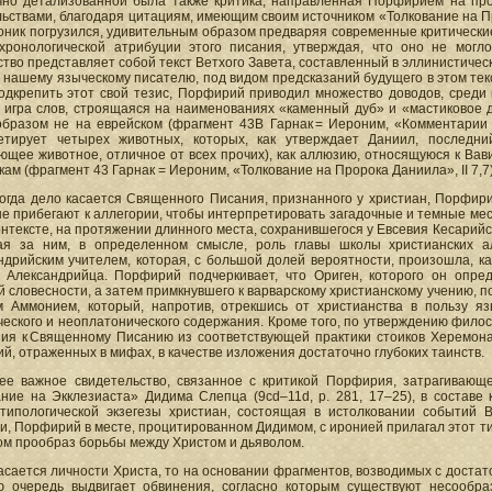
чно детализованной была также критика, направленная Порфирием на пр
льствами, благодаря цитациям, имеющим своим источником «Толкование на П
ник погрузился, удивительным образом предваряя современные критические 
хронологической атрибуции этого писания, утверждая, что оно не мог
тво представляет собой текст Ветхого Завета, составленный в эллинистичес
 нашему языческому писателю, под видом предсказаний будущего в этом тек
одкрепить этот свой тезис, Порфирий приводил множество доводов, среди 
 игра слов, строящаяся на наименованиях «каменный дуб» и «мастиковое д
образом не на еврейском (фрагмент 43B Гарнак = Иероним, «Комментарии 
етирует четырех животных, которых, как утверждает Даниил, последн
щее животное, отличное от всех прочих), как аллюзию, относящуюся к Вави
ам (фрагмент 43 Гарнак = Иероним, «Толкование на Пророка Даниила», II 7,7)
когда дело касается Священного Писания, признанного у христиан, Порфир
е прибегают к аллегории, чтобы интерпретировать загадочные и темные мес
онтексте, на протяжении длинного места, сохранившегося у Евсевия Кесарийск
ая за ним, в определенном смысле, роль главы школы христианских ал
ндрийским учителем, которая, c большой долей вероятности, произошла, ка
о Александрийца. Порфирий подчеркивает, что Ориген, которого он опре
й словесности, а затем примкнувшего к варварскому христианскому учению,
м Аммонием, который, напротив, отрекшись от христианства в пользу я
еского и неоплатонического содержания. Кроме того, по утверждению филос
ния к Священному Писанию из соответствующей практики стоиков Херемона
й, отраженных в мифах, в качестве изложения достаточно глубоких таинств.
ее важное свидетельство, связанное с критикой Порфирия, затрагивающ
ание на Экклезиаста» Дидима Слепца (9cd–11d, p. 281, 17–25), в составе
 типологической экзегезы христиан, состоящая в истолковании событий 
и, Порфирий в месте, процитированном Дидимом, с иронией прилагал этот ти
ом прообраз борьбы между Христом и дьяволом.
асается личности Христа, то на основании фрагментов, возводимых с доста
ю очередь выдвигает обвинения, согласно которым существуют несообр