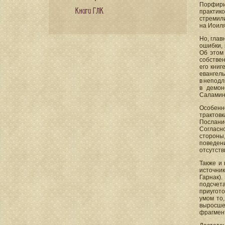
Порфири
Книги ГЛК
практик
стремил
на Иоиля
Но, глав
ошибки, 
Об этом
собстве
его книг
евангел
в неподл
в демон
Саламинс
Особенн
трактовк
Послание
Согласн
стороны
поведени
отсутств
Также и
источни
Гарнак).
подсчета
приугото
умом то
выросшем
фрагмент