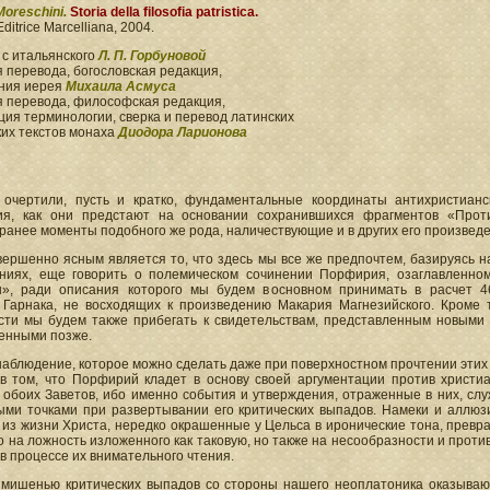
Moreschini.
Storia della filosofia patristica.
Editrice Marcelliana, 2004.
 с итальянского
Л. П. Горбуновой
 перевода, богословская редакция,
ния иерея
Михаила Асмуса
я перевода, философская редакция,
ия терминологии, сверка и перевод латинских
ких текстов монаха
Диодора Ларионова
очертили, пусть и кратко, фундаментальные координаты антихристианс
я, как они предстают на основании сохранившихся фрагментов «Проти
ранее моменты подобного же рода, наличествующие и в других его произведе
вершенно ясным является то, что здесь мы все же предпочтем, базируясь 
ниях, еще говорить о полемическом сочинении Порфирия, озаглавленно
н», ради описания которого мы будем в основном принимать в расчет 
 Гарнака, не восходящих к произведению Макария Магнезийского. Кроме т
сти мы будем также прибегать к свидетельствам, представленным новыми
енными позже.
аблюдение, которое можно сделать даже при поверхностном прочтении этих 
 в том, что Порфирий кладет в основу своей аргументации против христ
обоих Заветов, ибо именно события и утверждения, отраженные в них, слу
ыми точками при развертывании его критических выпадов. Намеки и аллюз
 из жизни Христа, нередко окрашенные у Цельса в иронические тона, прев
о на ложность изложенного как таковую, но также на несообразности и прот
в процессе их внимательного чтения.
 мишенью критических выпадов со стороны нашего неоплатоника оказывают