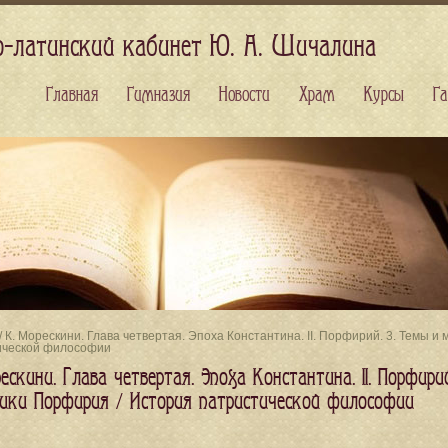
о-латинский кабинет Ю. А. Шичалина
Главная
Гимназия
Новости
Храм
Курсы
Га
/ К. Морескини. Глава четвертая. Эпоха Константина. II. Порфирий. 3. Темы
ической философии
ескини. Глава четвертая. Эпоха Константина. II. Порфи
ики Порфирия / История патристической философии