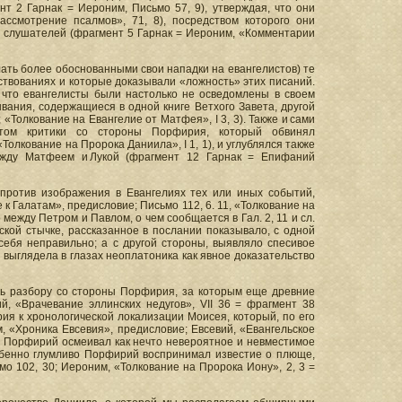
 2 Гарнак = Иероним, Письмо 57, 9), утверждая, что они
ассмотрение псалмов», 71, 8), посредством которого они
х слушателей (фрагмент 5 Гарнак = Иероним, «Комментарии
ать более обоснованными свои нападки на евангелистов) те
ствованиях и которые доказывали «ложность» этих писаний.
 что евангелисты были настолько не осведомлены в своем
ания, содержащиеся в одной книге Ветхого Завета, другой
 «Толкование на Евангелие от Матфея», I 3, 3). Также и сами
метом критики со стороны Порфирия, который обвинял
лкование на Пророка Даниила», I 1, 1), и углублялся также
ежду Матфеем и Лукой (фрагмент 12 Гарнак = Епифаний
 против изображения в Евангелиях тех или иных событий,
 Галатам», предисловие; Письмо 112, 6. 11, «Толкование на
о между Петром и Павлом, о чем сообщается в Гал. 2, 11 и сл.
кой стычке, рассказанное в послании показывало, с одной
себя неправильно; а с другой стороны, выявляло спесивое
 выглядела в глазах неоплатоника как явное доказательство
сь разбору со стороны Порфирия, за которым еще древние
, «Врачевание эллинских недугов», VII 36 = фрагмент 38
ия к хронологической локализации Моисея, который, по его
, «Хроника Евсевия», предисловие; Евсевий, «Евангельское
что Порфирий осмеивал как нечто невероятное и невместимое
собенно глумливо Порфирий воспринимал известие о плюще,
мо 102, 30; Иероним, «Толкование на Пророка Иону», 2, 3 =