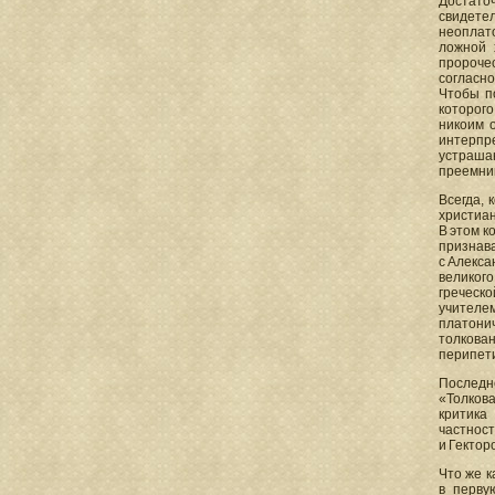
Достато
свидете
неоплато
ложной 
пророчес
согласно
Чтобы п
которого
никоим 
интерпр
устрашаю
преемник
Всегда, 
христиан
В этом к
признав
с Алекса
великог
греческо
учителе
платонич
толкова
перипети
Последн
«Толков
критика
частност
и Гектор
Что же к
в перву