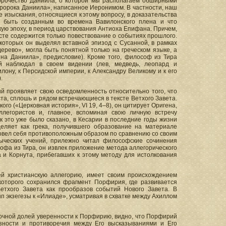
орочество Даниила, о которой мы располагаем обширными
ророка Даниила», написанное Иеронимом. В частности, наш
изыскания, относящиеся к этому вопросу, в доказательства
ло быть созданным во времена Вавилонского плена и что
кую эпоху, в период царствования Антиоха Епифана. Причем,
сте содержится только повествование о событиях прошлого.
которых он выделял вставной эпизод с Сусанной, в рамках
ерево», могла быть понятной только на греческом языке, а
на Даниила», предисловие). Кроме того, философ из Тира
ий наблюдал в своем видении (лев, медведь, леопард и
лону, к Персидской империи, к Александру Великому и к его
.
ий проявляет свою осведомленность относительно того, что
та, сплошь и рядом встречающиеся в тексте Ветхого Завета.
ого («Церковная история», VI 19, 4–8), он цитирует Оригена,
легористов и, главное, вспоминая свою личную встречу
к это уже было сказано, в Кесарии в последние годы жизни
деляет как грека, получившего образование на материале
 повел себя противоположным образом по сравнению со своим
зыческих учений, прилежно читал философские сочинения
офа из Тира, он извлек приложение метода аллегорического
 и Корнута, прибегавших к этому методу для истолкования
ей христианскую аллегорию, имеет своим происхождением
 которого сохранился фрагмент Порфирия, где развивается
Ветхого Завета как прообразов событий Нового Завета. В
п экзегезы к «Илиаде», усматривая в схватке между Ахиллом
точной долей уверенности к Порфирию, видно, что Порфирий
азности и противоречия между Его высказываниями и Его