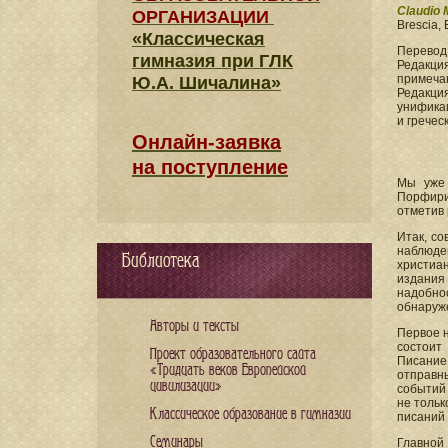
Claudio 
ОРГАНИЗАЦИИ
Brescia, 
«Классическая
Перевод
гимназия при ГЛК
Редакция
примеча
Ю.А. Шичалина»
Редакци
унификац
и гречес
Онлайн-заявка
на поступление
Мы уже 
Порфири
отметив 
Итак, со
наблюде
Библиотека
христиа
издания
надобно
обнаруж
Авторы и тексты
Первое н
состоит
Проект образовательного сайта
Писание 
«Тридцать веков Европейской
отправн
цивилизации»
событий
не тольк
Классическое образование в гимназии
писаний 
Семинары
Главной