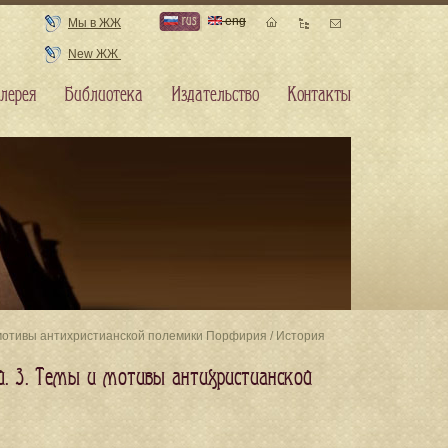
rus
eng
Мы в ЖЖ
New ЖЖ
лерея
Библиотека
Издательство
Контакты
 и мотивы антихристианской полемики Порфирия / История
рий. 3. Темы и мотивы антихристианской