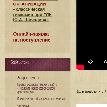
ОРГАНИЗАЦИИ
«Классическая
гимназия при ГЛК
Ю.А. Шичалина»
Онлайн-заявка
на поступление
Библиотека
Авторы и тексты
Проект образовательного сайта
«Тридцать веков Европейской
Если подключить Fl
цивилизации»
Классическое образование в гимназии
Семинары