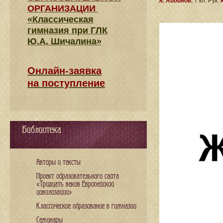
К. Айдинов
, 7 кл. Рук.
ОРГАНИЗАЦИИ
«Классическая
гимназия при ГЛК
Ю.А. Шичалина»
Онлайн-заявка
на поступление
Библиотека
Авторы и тексты
Проект образовательного сайта
«Тридцать веков Европейской
цивилизации»
Классическое образование в гимназии
Семинары