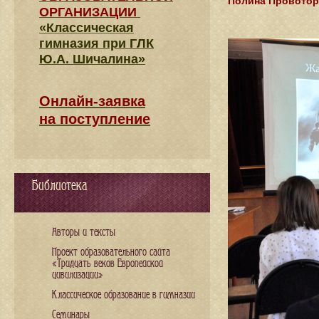
Полина Провото
ОРГАНИЗАЦИИ
«Классическая
гимназия при ГЛК
Ю.А. Шичалина»
Онлайн-заявка
на поступление
Библиотека
Авторы и тексты
Проект образовательного сайта
«Тридцать веков Европейской
цивилизации»
Классическое образование в гимназии
Семинары