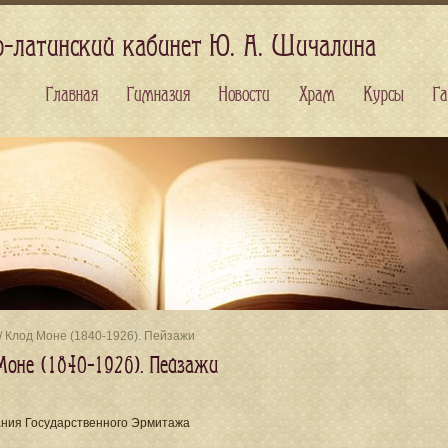
о-латинский кабинет Ю. А. Шичалина
Главная
Гимназия
Новости
Храм
Курсы
Га
/ Клод Моне (1840-1926). Пейзажи
Моне (1840-1926). Пейзажи
ания Государственного Эрмитажа