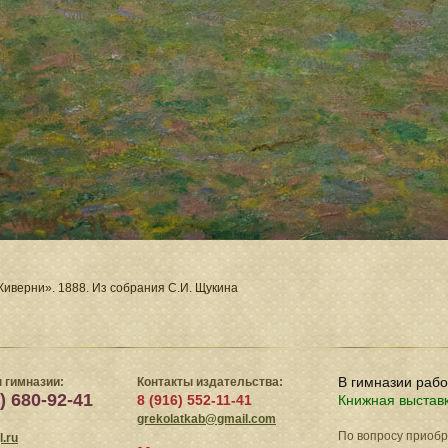
Живерни». 1888. Из собрания С.И. Щукина
В гимназии раб
 гимназии:
Контакты издательства:
) 680-92-41
8 (916) 552-11-41
Книжная выстав
grekolatkab@gmail.com
По вопросу приоб
.ru