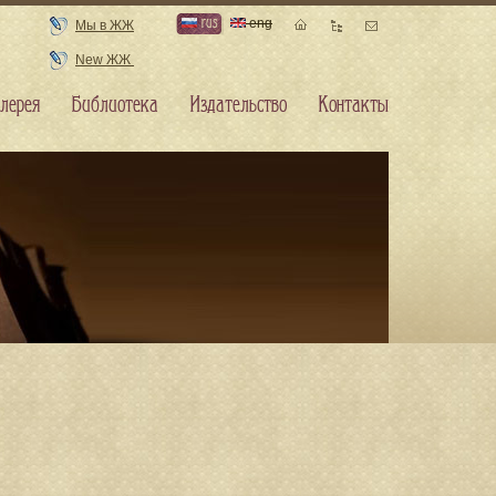
rus
eng
Мы в ЖЖ
New ЖЖ
лерея
Библиотека
Издательство
Контакты