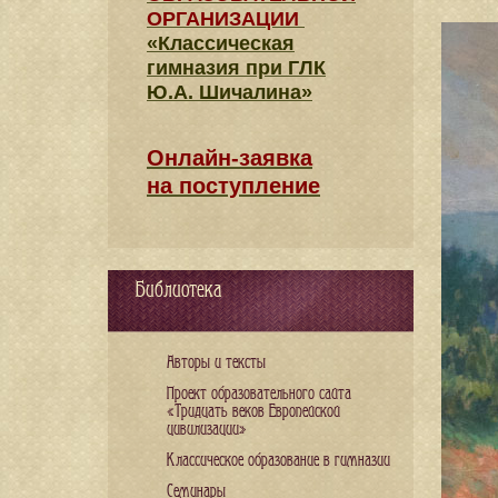
ОРГАНИЗАЦИИ
«Классическая
гимназия при ГЛК
Ю.А. Шичалина»
Онлайн-заявка
на поступление
Библиотека
Авторы и тексты
Проект образовательного сайта
«Тридцать веков Европейской
цивилизации»
Классическое образование в гимназии
Семинары