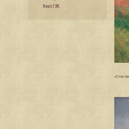
Книги ГЛК
«Стог се