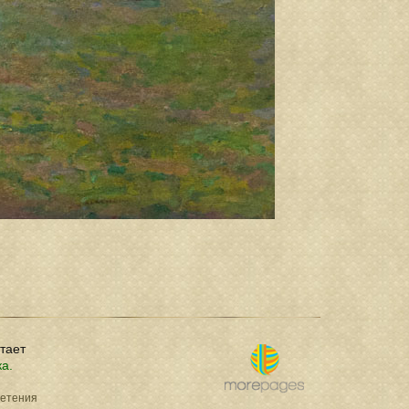
отает
ка.
ретения