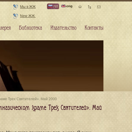
rus
eng
Мы в ЖЖ
New ЖЖ
лерея
Библиотека
Издательство
Контакты
раме Трех Святителей». Май 2000
имназическом храме Трех Святителей». Май