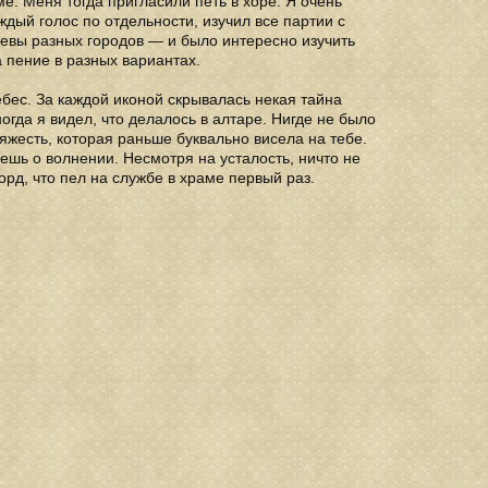
. Меня тогда пригласили петь в хоре. Я очень
дый голос по отдельности, изучил все партии с
певы разных городов — и было интересно изучить
а пение в разных вариантах.
ебес. За каждой иконой скрывалась некая тайна
огда я видел, что делалось в алтаре. Нигде не было
тяжесть, которая раньше буквально висела на тебе.
аешь о волнении. Несмотря на усталость, ничто не
рд, что пел на службе в храме первый раз.