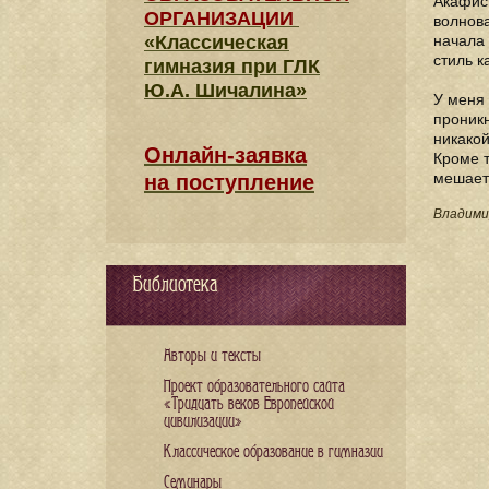
Акафист
ОРГАНИЗАЦИИ
волнова
«Классическая
начала 
стиль к
гимназия при ГЛК
Ю.А. Шичалина»
У меня 
проникн
никакой
Онлайн-заявка
Кроме т
мешает 
на поступление
Владимир
Библиотека
Авторы и тексты
Проект образовательного сайта
«Тридцать веков Европейской
цивилизации»
Классическое образование в гимназии
Семинары