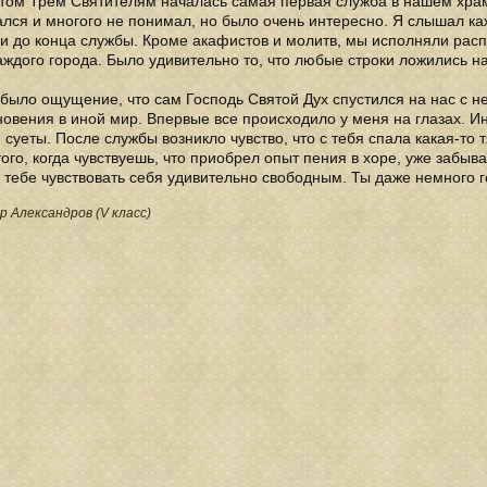
ом Трем Святителям началась самая первая служба в нашем храме
лся и многого не понимал, но было очень интересно. Я слышал каж
и до конца службы. Кроме акафистов и молитв, мы исполняли рас
аждого города. Было удивительно то, что любые строки ложились н
было ощущение, что сам Господь Святой Дух спустился на нас с н
овения в иной мир. Впервые все происходило у меня на глазах. Ин
 суеты. После службы возникло чувство, что с тебя спала какая-то 
ого, когда чувствуешь, что приобрел опыт пения в хоре, уже забыв
тебе чувствовать себя удивительно свободным. Ты даже немного го
 Александров (V класс)