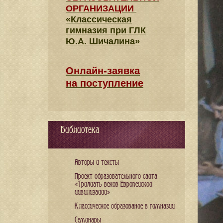
ОРГАНИЗАЦИИ
«Классическая
гимназия при ГЛК
Ю.А. Шичалина»
Онлайн-заявка
на поступление
Библиотека
Авторы и тексты
Проект образовательного сайта
«Тридцать веков Европейской
цивилизации»
Классическое образование в гимназии
Семинары