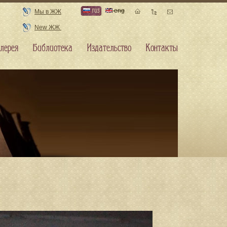
rus
eng
Мы в ЖЖ
New ЖЖ
лерея
Библиотека
Издательство
Контакты