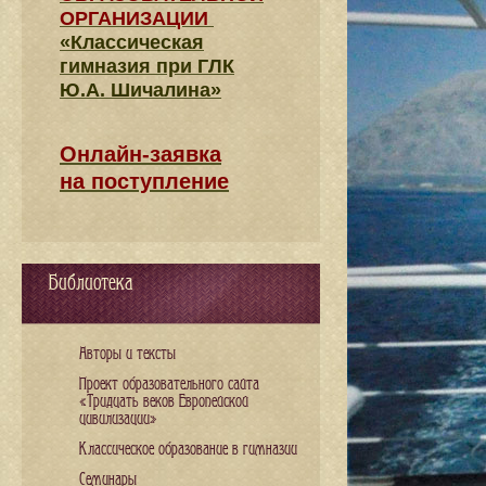
ОРГАНИЗАЦИИ
«Классическая
гимназия при ГЛК
Ю.А. Шичалина»
Онлайн-заявка
на поступление
Библиотека
Авторы и тексты
Проект образовательного сайта
«Тридцать веков Европейской
цивилизации»
Классическое образование в гимназии
Семинары