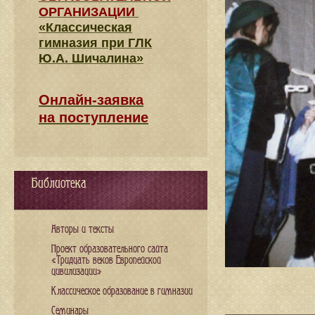
ОРГАНИЗАЦИИ
«Классическая
гимназия при ГЛК
Ю.А. Шичалина»
Онлайн-заявка
на поступление
Библиотека
Авторы и тексты
Проект образовательного сайта
«Тридцать веков Европейской
цивилизации»
Классическое образование в гимназии
Семинары