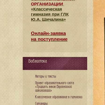
ОРГАНИЗАЦИИ
«Классическая
гимназия при ГЛК
Ю.А. Шичалина»
Онлайн-заявка
на поступление
Библиотека
Авторы и тексты
Проект образовательного сайта
«Тридцать веков Европейской
цивилизации»
Классическое образование в гимназии
Семинары