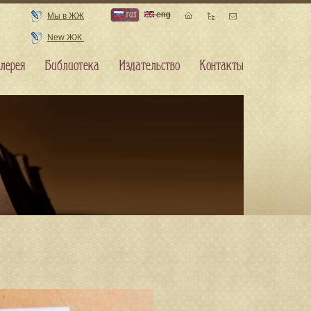
rus
eng
Мы в ЖЖ
New ЖЖ
лерея
Библиотека
Издательство
Контакты