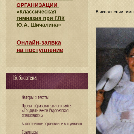
ОРГАНИЗАЦИИ
«Классическая
В исполнении гимн
гимназия при ГЛК
Ю.А. Шичалина»
Онлайн-заявка
на поступление
Библиотека
Авторы и тексты
Проект образовательного сайта
«Тридцать веков Европейской
цивилизации»
Классическое образование в гимназии
Семинары