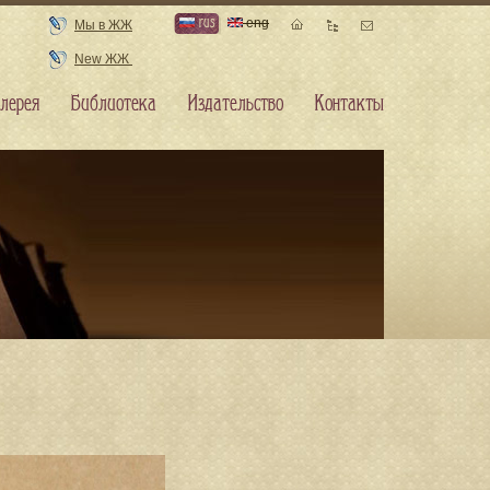
rus
eng
Мы в ЖЖ
New ЖЖ
лерея
Библиотека
Издательство
Контакты