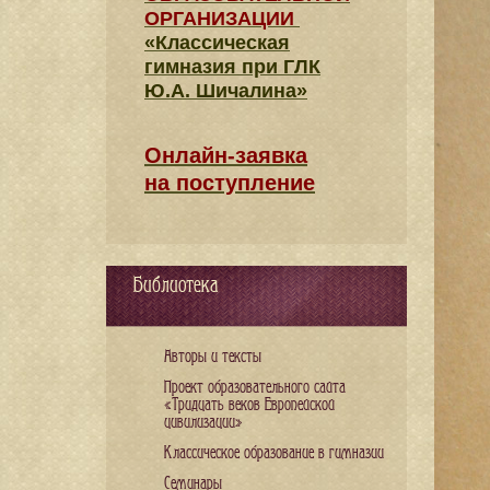
ОРГАНИЗАЦИИ
«Классическая
гимназия при ГЛК
Ю.А. Шичалина»
Онлайн-заявка
на поступление
Библиотека
Авторы и тексты
Проект образовательного сайта
«Тридцать веков Европейской
цивилизации»
Классическое образование в гимназии
Семинары