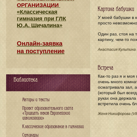
ОРГАНИЗАЦИИ
Картина бабушки
«Классическая
У моей бабушки в к
гимназия при ГЛК
просто невозможно
Ю.А. Шичалина»
Один раз, стоя на 
картину, чем-то по
Онлайн-заявка
Анастасия Культина (
на поступление
Встреча
Как-то раз я и мо
Библиотека
очень много комнат
осматривала зал, а
(который был всег
руках она держала 
Авторы и тексты
встретила очень бл
Проект образовательного сайта
«Тридцать веков Европейской
Женя Никифорова (VII
цивилизации»
Классическое образование в гимназии
Семинары