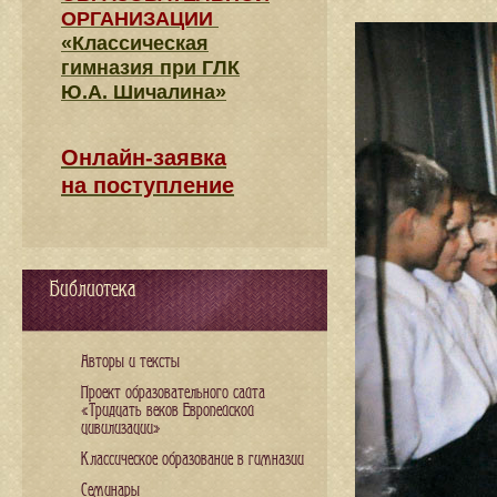
ОРГАНИЗАЦИИ
«Классическая
гимназия при ГЛК
Ю.А. Шичалина»
Онлайн-заявка
на поступление
Библиотека
Авторы и тексты
Проект образовательного сайта
«Тридцать веков Европейской
цивилизации»
Классическое образование в гимназии
Семинары