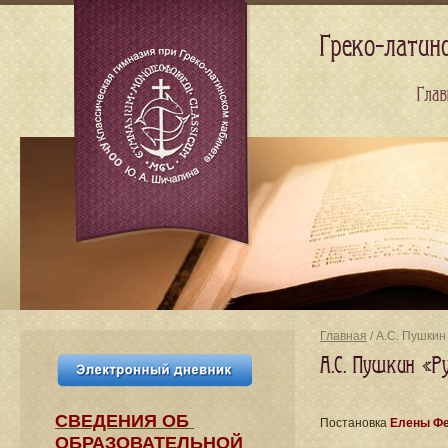
Греко-латин
Глав
Главная
/ А.С. Пушки
А.С. Пушкин «Р
СВЕДЕНИЯ​ ОБ
Постановка
Елены Ф
ОБРАЗОВАТЕЛЬНОЙ