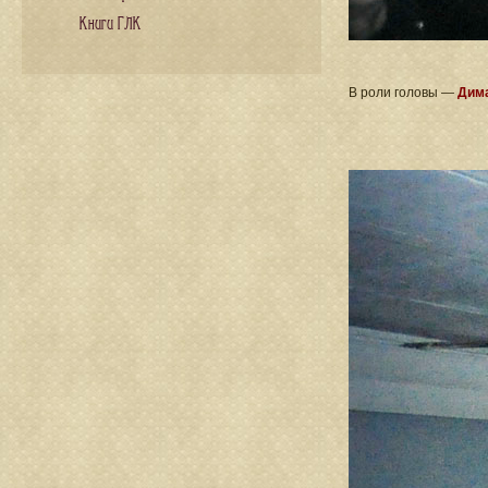
Книги ГЛК
В роли головы —
Дима