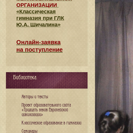
ОРГАНИЗАЦИИ
«Классическая
гимназия при ГЛК
Ю.А. Шичалина»
Онлайн-заявка
на поступление
Библиотека
Авторы и тексты
Проект образовательного сайта
«Тридцать веков Европейской
цивилизации»
Классическое образование в гимназии
Семинары