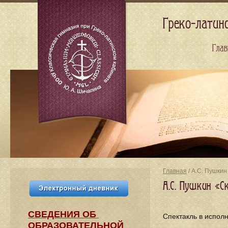
Греко-латин
Глав
Главная
/ А.С. Пушкин
А.С. Пушкин «С
СВЕДЕНИЯ​ ОБ
Спектакль в испол
ОБРАЗОВАТЕЛЬНОЙ