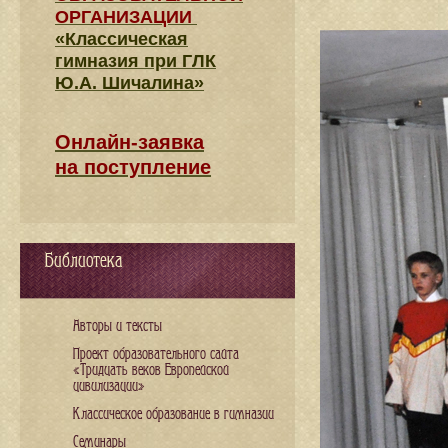
ОРГАНИЗАЦИИ
«Классическая
гимназия при ГЛК
Ю.А. Шичалина»
Онлайн-заявка
на поступление
Библиотека
Авторы и тексты
Проект образовательного сайта
«Тридцать веков Европейской
цивилизации»
Классическое образование в гимназии
Семинары