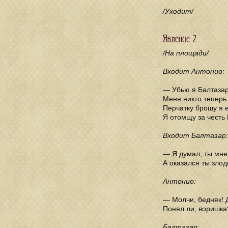
/Уходит/
Явление 2
/На площади/
Входит Антонио:
— Убью я Балтазар
Меня никто теперь 
Перчатку брошу я 
Я отомщу за честь
Входит Балтазар:
— Я думал, ты мне 
А оказался ты злод
Антонио:
— Молчи, бедняк! 
Понял ли, воришка
Балтазар: