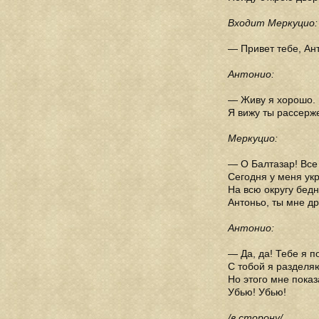
Входит Меркуцио:
— Привет тебе, Ан
Антонио:
— Живу я хорошо. 
Я вижу ты рассерже
Меркуцио:
— О Балтазар! Все
Сегодня у меня укр
На всю округу бедн
Антоньо, ты мне др
Антонио:
— Да, да! Тебе я п
С тобой я разделяю
Но этого мне показ
Убью! Убью!
/в сторону/