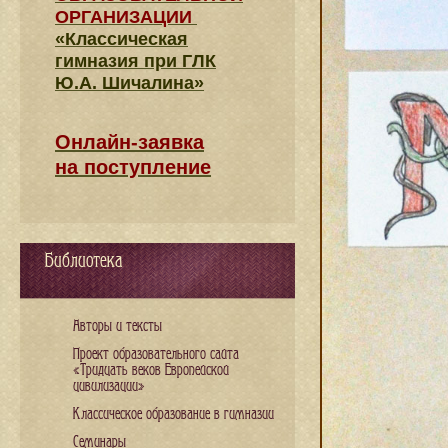
ОРГАНИЗАЦИИ
«Классическая
гимназия при ГЛК
Ю.А. Шичалина»
Онлайн-заявка
на поступление
Библиотека
Авторы и тексты
Проект образовательного сайта
«Тридцать веков Европейской
цивилизации»
Классическое образование в гимназии
Семинары