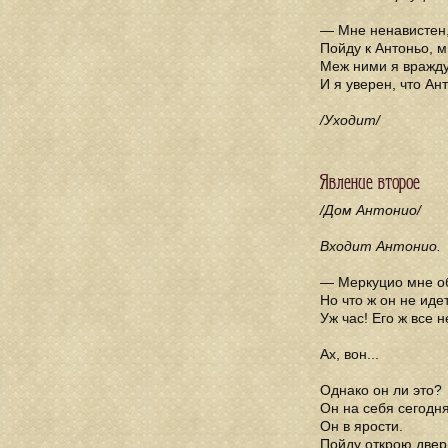
— Мне ненавистен,
Пойду к Антоньо, 
Меж ними я вражду
И я уверен, что Ан
/Уходит/
Явление второе
/Дом Антонио/
Входит Антонио.
— Меркуцио мне о
Но что ж он не иде
Уж час! Его ж все н
Ах, вон...
Однако он ли это?
Он на себя сегодня
Он в ярости.
Пойду открою двер