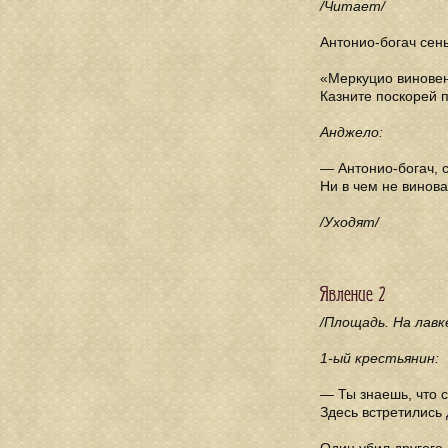
/Читает/
Антонио-богач сен
«Меркуцио виновен
Казните поскорей 
Анджело:
— Антонио-богач, 
Ни в чем не винова
/Уходят/
Явление 2
/Площадь. На лавк
1-ый крестьянин:
— Ты знаешь, что с
Здесь встретились 