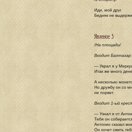
Иди, мой друг.
Бедняк не выдержит
Явление 3
/На площади/
Входит Балтазар:
— Украл я у Меркуц
Итак же много дене
А несколько монеток
Но дружбу он со мн
не порвет.
Входит 1-ый крес
— Узнал я от Антон
Тебя он собирается
Антонио сказал мне
Он хочет сжить тебя