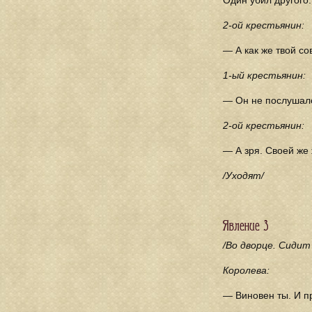
Один убил другого.
2-ой крестьянин:
— А как же твой со
1-ый крестьянин:
— Он не послушал
2-ой крестьянин:
— А зря. Своей же
/Уходят/
Явление 3
/Во дворце. Сидит
Королева:
— Виновен ты. И п