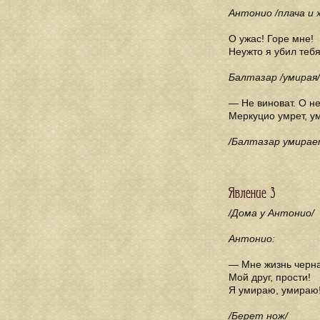
Антонио /плача и х
О ужас! Горе мне!
Неужто я убил тебя
Балтазар /умирая/
— Не виноват. О нет
Меркуцио умрет, ум
/Балтазар умирае
Явление 3
/Дома у Антонио/
Антонио:
— Мне жизнь черна.
Мой друг, прости!
Я умираю, умираю
/Берет нож/