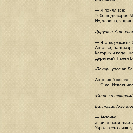
— Я понял все:
Тебя подговорил М
Ну, хорошо, я при
Дерутся. Антонио
— Что за ужасный б
Антоньо, Балтазар!
Которых и водой н
Деретесь? Ранен Б
/Лекарь уносит Б
Антонио /хохоча/:
— О да! Исполнила
/Идет за лекарем/
Балтазар /еле шев
— Антоньо,
Знай, я несколько 
Украл всего лишь у