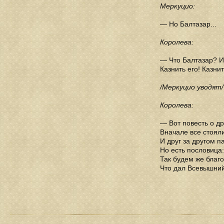
Меркуцио:
— Но Балтазар...
Королева:
— Что Балтазар? И
Казнить его! Казни
/Меркуцио уводят/
Королева:
— Вот повесть о др
Вначале все стояли
И друг за другом п
Но есть пословица:
Так будем же благ
Что дал Всевышний