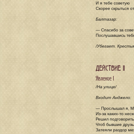
И я тебе советую
Скорее скрыться от
Балтазар:
— Спасибо за сове
Послушавшись тебя,
/Убегает. Кресть
ДЕЙСТВИЕ II
Явление I
/На улице/
Входит Анджело:
— Прослышал я, М
Из-за каких-то нес
Решил подговорить 
Чтоб бывшие друзь
Затеяли раздор ме