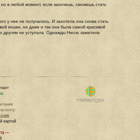
 но в любой момент, если захочешь, сможешь стать
го у нее не получалось. И захотела она снова стать
вой кошки, но даже и так она была самой красивой
грах другим не уступала. Однажды Нюсю заметила
отает
ка.
ретения
на почту:
l.com
й картой
ату —
К