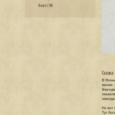
Книги ГЛК
Сказка
В Япон
желая, 
благоде
оказала
никогда
Но вот 
Тут бог