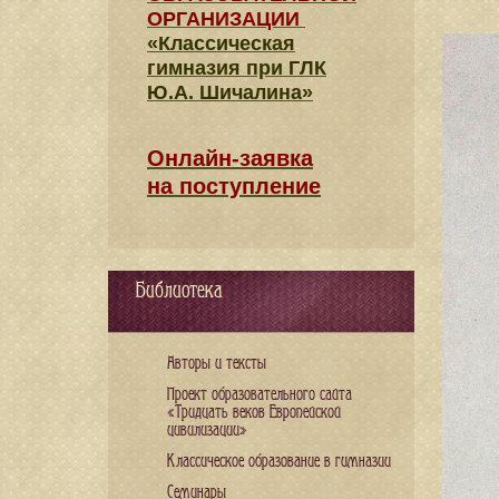
ОРГАНИЗАЦИИ
«Классическая
гимназия при ГЛК
Ю.А. Шичалина»
Онлайн-заявка
на поступление
Библиотека
Авторы и тексты
Проект образовательного сайта
«Тридцать веков Европейской
цивилизации»
Классическое образование в гимназии
Семинары