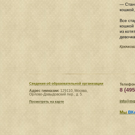
— Стане
кошкой, 
Все ста
кошкой 
из котя
девочка
Крючков
Сведения​ об образовательной организации
Телефон
8 (495
Адрес гимназии:
129110, Москва,
Орлово-Давыдовский пер., д. 5.
info@mgl
Посмотреть на карте
Мы
ВК