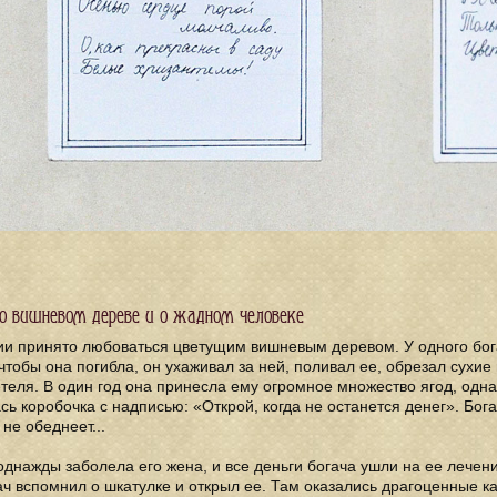
 о вишневом дереве и о жадном человеке
ии принято любоваться цветущим вишневым деревом. У одного бог
чтобы она погибла, он ухаживал за ней, поливал ее, обрезал сухие
теля. В один год она принесла ему огромное множество ягод, одна
сь коробочка с надписью: «Открой, когда не останется денег». Бог
 не обеднеет...
однажды заболела его жена, и все деньги богача ушли на ее лечени
ач вспомнил о шкатулке и открыл ее. Там оказались драгоценные к