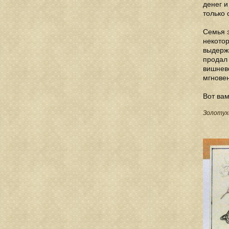
денег и
только 
Семья э
некотор
выдержа
продал 
вишнево
мгнове
Вот вам
Золотух