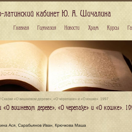
о-латинский кабинет Ю. А. Шичалина
Главная
Гимназия
Новости
Храм
Курсы
Га
/ Сказки «О вишневом дереве», «О черепахе» и «О кошке». 1997
и «О вишневом дереве», «О черепахе» и «О кошке». 19
хина Аcя, Сарабьянов Иван, Крючкова Маша