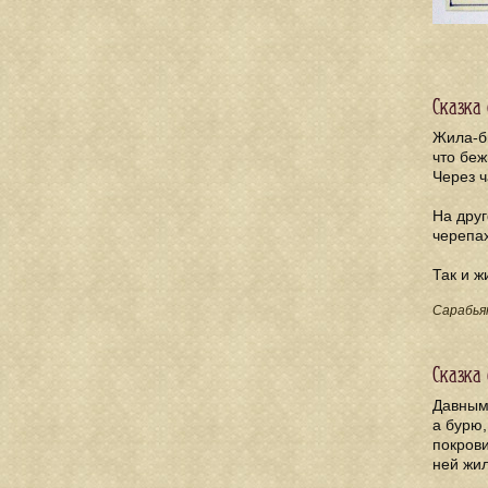
Сказка 
Жила-б
что беж
Через ч
На друг
черепах
Так и ж
Сарабья
Сказка
Давным-
а бурю,
покрови
ней жил