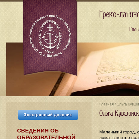
Греко-латин
Глав
Главная
/ Ольга Кувши
Ольга Кувшинска
СВЕДЕНИЯ​ ОБ
Маленький город, 
ОБРАЗОВАТЕЛЬНОЙ
дома, в центре по