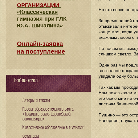
ОРГАНИЗАЦИИ
Но это вовсе не п
«Классическая
гимназия при ГЛК
За время нашей пр
Ю.А. Шичалина»
отыскивали интере
конце мая, когда у
влажным лесом с п
Онлайн-заявка
По ночам мы выход
на поступление
слишком светло. За
Один раз мы пошли 
вот солнце покрасн
увидела одну боль
Библиотека
Так как мы проход
Нам показывали мн
это было мне не о
Авторы и тексты
листьям бананово
Проект образовательного сайта
«Тридцать веков Европейской
Пущино — это остро
цивилизации»
Наверное, наука та
Классическое образование в гимназии
Семинары