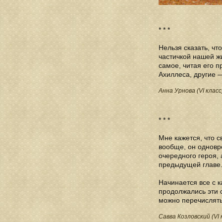
* * *
Нельзя сказать, чт
частичкой нашей жи
самое, читая его п
Ахиллеса, другие —
Анна Урнова (VI класс
* * *
Мне кажется, что с
вообще, он одновр
очередного героя, 
предыдущей главе
Начинается все с к
продолжались эти с
можно перечислять
Савва Козловский (VI 