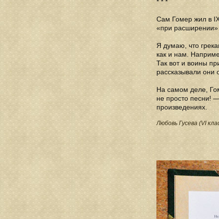
* * *
Сам Гомер жил в I
«при расширении» 
Я думаю, что грек
как и нам. Наприм
Так вот и воины п
рассказывали они о
На самом деле, Гом
не просто песни! —
произведениях.
Любовь Гусева (VI кла