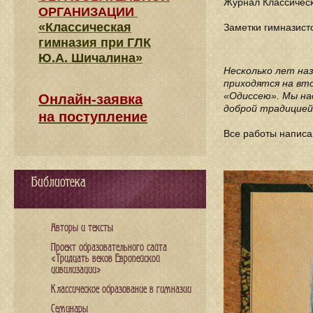
Журнал Классическ
ОРГАНИЗАЦИИ
«Классическая
Заметки гимназисто
гимназия при ГЛК
Ю.А. Шичалина»
Несколько лет на
приходятся на вто
«Одиссею». Мы на
Онлайн-заявка
доброй традицией
на поступление
Все работы напис
Библиотека
Авторы и тексты
Проект образовательного сайта
«Тридцать веков Европейской
цивилизации»
Классическое образование в гимназии
Семинары