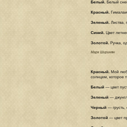
Белый.
Белый снег
Красный.
Гималаи 
Зеленый.
Листва,
Синий.
Цвет летнег
Золотой.
Ручка, од
Марк Ширинян
Красный.
Мой люби
солнцем, которое т
Белый
— цвет пуст
Зеленый
— джунгли
Черный
— грусть, 
Золотой
— цвет п