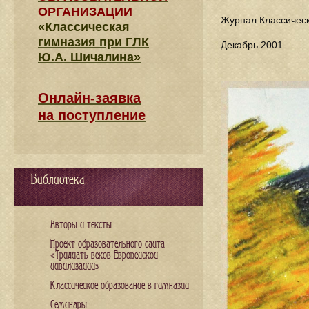
ОРГАНИЗАЦИИ
Журнал Классическ
«Классическая
гимназия при ГЛК
Декабрь 2001
Ю.А. Шичалина»
Онлайн-заявка
на поступление
Библиотека
Авторы и тексты
Проект образовательного сайта
«Тридцать веков Европейской
цивилизации»
Классическое образование в гимназии
Семинары