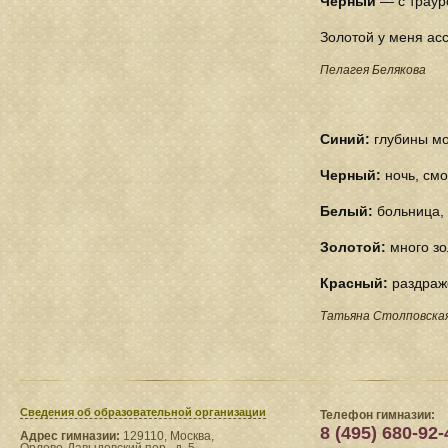
Черный
— с траур
Золотой у меня асс
Пелагея Белякова
Синий:
глубины мор
Черный:
ночь, смо
Белый:
больница, 
Золотой:
много зо
Красный:
раздраж
Татьяна Столповска
Сведения​ об образовательной организации
Телефон гимназии:
8 (495) 680-92-
Адрес гимназии:
129110, Москва,