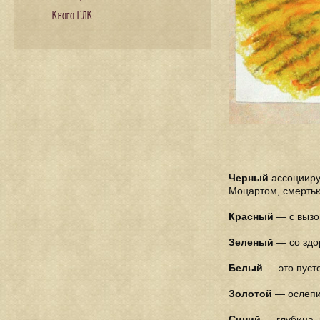
Книги ГЛК
Черный
ассоциируе
Моцартом, смерть
Красный
— с вызов
Зеленый
— со здо
Белый
— это пусто
Золотой
— ослепит
Синий
— глубина, 