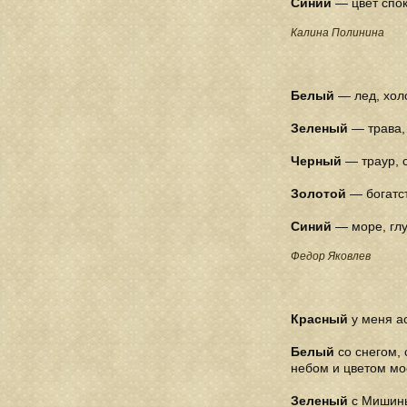
Синий
— цвет спок
Калина Полинина
Белый
— лед, холо
Зеленый
— трава, 
Черный
— траур, с
Золотой
— богатст
Синий
— море, глу
Федор Яковлев
Красный
у меня а
Белый
со снегом, 
небом и цветом мо
Зеленый
с Мишины