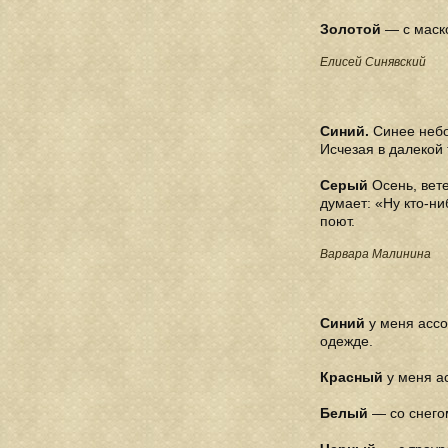
Золотой
— с маско
Елисей Синявский
Синий.
Синее небо,
Исчезая в далекой
Серый
Осень, вете
думает: «Ну кто-ни
поют.
Варвара Малинина
Синий
у меня ассо
одежде.
Красный
у меня а
Белый
— со снегом