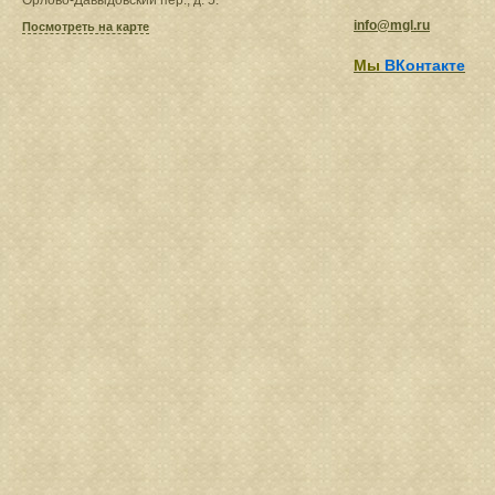
Орлово-Давыдовский пер., д. 5.
info@mgl.ru
Посмотреть на карте
Мы
ВКонтакте