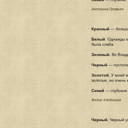
Антонина Громыко
Красный
— большо
Белый
. Однажды м
была слаба.
Зеленый.
Во Влади
Черный
— пустота,
Золотой
. У моей 
золотые, но очень 
Синий
— глубокое 
Федор Хлебников
Черный.
Черный уг